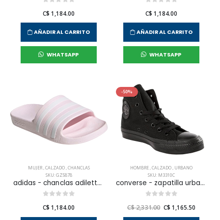
C$ 1,184.00
C$ 1,184.00
AÑADIR AL CARRITO
AÑADIR AL CARRITO
WHATSAPP
WHATSAPP
-50%
MUJER
,
CALZADO
,
CHANCLAS
HOMBRE
,
CALZADO
,
URBANO
SKU: GZ5878
SKU: M3310C
adidas - chanclas adilette aqua para mujer
converse - zapatilla urbana chuck taylor all star hi para hombre
C$ 1,184.00
C$ 2,331.00
C$ 1,165.50