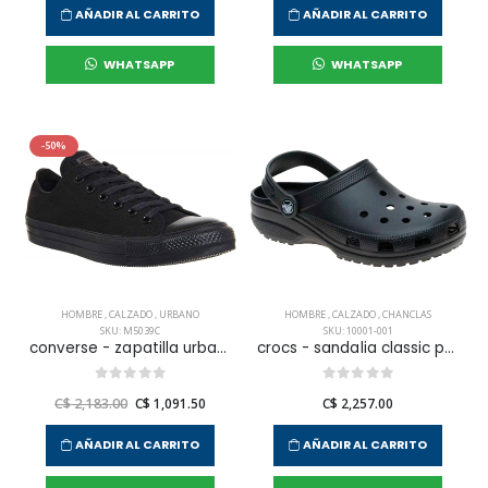
AÑADIR AL CARRITO
AÑADIR AL CARRITO
WHATSAPP
WHATSAPP
-50%
HOMBRE
,
CALZADO
,
URBANO
HOMBRE
,
CALZADO
,
CHANCLAS
SKU: M5039C
SKU: 10001-001
converse - zapatilla urbana chuck taylor all star core ox para hombre
crocs - sandalia classic para hombre
C$ 2,183.00
C$ 1,091.50
C$ 2,257.00
AÑADIR AL CARRITO
AÑADIR AL CARRITO