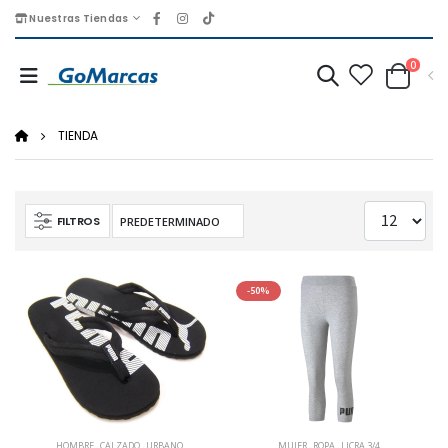
Nuestras Tiendas
0
TIENDA
FILTROS
-50%
HOMBRE
,
CALZADO
,
URBANO
MUJER
,
ROPA
,
LICRA 3/4