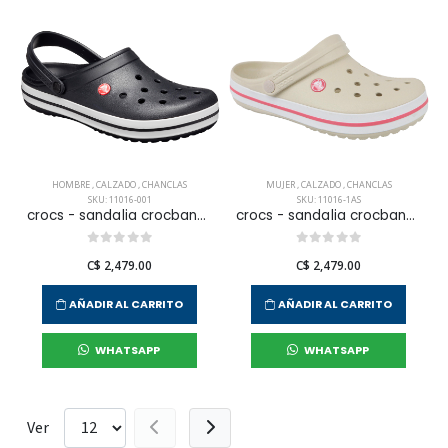
HOMBRE
,
CALZADO
,
CHANCLAS
MUJER
,
CALZADO
,
CHANCLAS
SKU: 11016-001
SKU: 11016-1AS
crocs - sandalia crocband para hombre
crocs - sandalia crocband para mujer
C$ 2,479.00
C$ 2,479.00
AÑADIR AL CARRITO
AÑADIR AL CARRITO
WHATSAPP
WHATSAPP
Ver