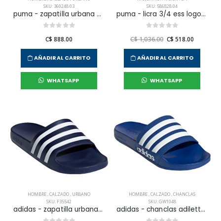
SKU: 360248 03
SKU: 586828 04
puma - zapatilla urbana epic flip v2 para hombre
puma - licra 3/4 ess logo para hombre mujer
C$ 888.00
C$ 1,036.00
C$ 518.00
AÑADIR AL CARRITO
AÑADIR AL CARRITO
WHATSAPP
WHATSAPP
HOMBRE
,
CALZADO
,
URBANO
HOMBRE
,
CALZADO
,
CHANCLAS
SKU: F35542
SKU: GW1048
adidas - zapatilla urbana adilette aqua para hombre
adidas - chanclas adilette shower para hombre