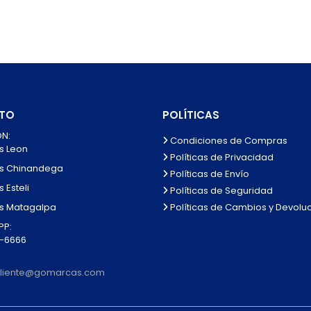
TO
POLÍTICAS
N:
Condiciones de Compras
s Leon
Políticas de Privacidad
s Chinandega
Políticas de Envío
 Esteli
Políticas de Seguridad
Políticas de Cambios y Devolu
s Matagalpa
P:
0-6666
lcliente@gomarcas.com