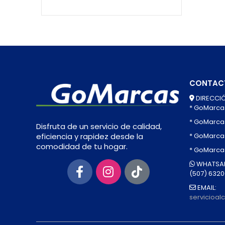
CONTAC
DIRECCIÓ
* GoMarca
* GoMarca
Disfruta de un servicio de calidad,
* GoMarcas
eficiencia y rapidez desde la
comodidad de tu hogar.
* GoMarca
WHATSAP
(507) 632
EMAIL:
servicioa