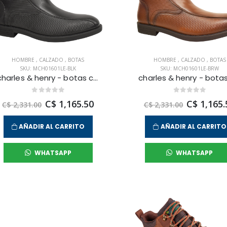
HOMBRE
,
CALZADO
,
BOTAS
HOMBRE
,
CALZADO
,
BOTAS
SKU: MCH01601LE-BLK
SKU: MCH01601LE-BRW
charles & henry - botas city rock para hombre
C$ 1,165.50
C$ 1,165.
C$ 2,331.00
C$ 2,331.00
AÑADIR AL CARRITO
AÑADIR AL CARRITO
WHATSAPP
WHATSAPP