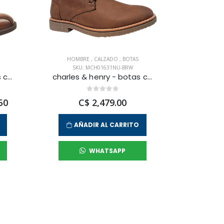
HOMBRE
,
CALZADO
,
BOTAS
SKU: MCH01631NU-BRW
charles & henry - botas city rock para hombre
charles & henry - botas casual cut para hombre
50
C$ 2,479.00
AÑADIR AL CARRITO
WHATSAPP