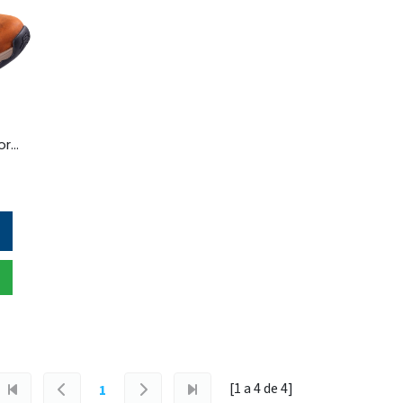
skechers -botas terraform para hombre
[1 a
4
de
4
]
1