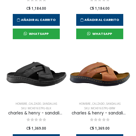
C$ 1,184.00
C$ 1,184.00
AÑADIR AL CARRITO
AÑADIR AL CARRITO
WHATSAPP
WHATSAPP
HOMBRE
,
CALZADO
,
SANDALIAS
HOMBRE
,
CALZADO
,
SANDALIAS
SKU: MCH01657PU-BLK
SKU: MCH01657PU-BRW
charles & henry - sandalias kingston para hombre
charles & henry - sandalias kingston para hombre
C$ 1,369.00
C$ 1,369.00