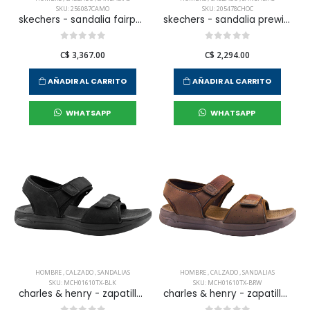
SKU: 256087CAMO
SKU: 205478CHOC
skechers - sandalia fairport para hombre
skechers - sandalia prewitt para hombre
C$ 3,367.00
C$ 2,294.00
AÑADIR AL CARRITO
AÑADIR AL CARRITO
WHATSAPP
WHATSAPP
HOMBRE
,
CALZADO
,
SANDALIAS
HOMBRE
,
CALZADO
,
SANDALIAS
SKU: MCH01610TX-BLK
SKU: MCH01610TX-BRW
charles & henry - zapatilla sandalias coco loco para hombre
charles & henry - zapatilla sandalias coco loco para hombre