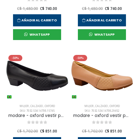
C$ 1,480.00
C$ 740.00
C$ 1,480.00
C$ 740.00
AÑADIR AL CARRITO
AÑADIR AL CARRITO
WHATSAPP
WHATSAPP
-50%
-50%
MUJER
,
CALZADO
,
OXFORD
MUJER
,
CALZADO
,
OXFORD
SKU: 7032.534.14708.15745
SKU: 7032.534.14708.29452
modare - oxford vestir para mujer
modare - oxford vestir para mujer
C$ 1,702.00
C$ 851.00
C$ 1,702.00
C$ 851.00