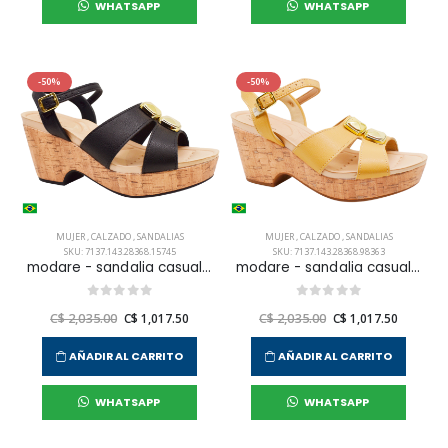
WHATSAPP
WHATSAPP
-50%
-50%
MUJER
,
CALZADO
,
SANDALIAS
MUJER
,
CALZADO
,
SANDALIAS
SKU: 7137.143.28368.15745
SKU: 7137.143.28368.98363
modare - sandalia casual para mujer
modare - sandalia casual para mujer
C$ 2,035.00
C$ 1,017.50
C$ 2,035.00
C$ 1,017.50
AÑADIR AL CARRITO
AÑADIR AL CARRITO
WHATSAPP
WHATSAPP