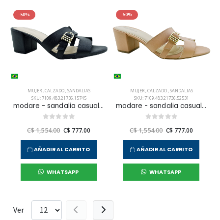
-50%
-50%
MUJER
,
CALZADO
,
SANDALIAS
MUJER
,
CALZADO
,
SANDALIAS
SKU: 7109.483.21736.15745
SKU: 7109.483.21736.52531
modare - sandalia casual para mujer
modare - sandalia casual para mujer
C$ 1,554.00
C$ 777.00
C$ 1,554.00
C$ 777.00
AÑADIR AL CARRITO
AÑADIR AL CARRITO
WHATSAPP
WHATSAPP
Ver