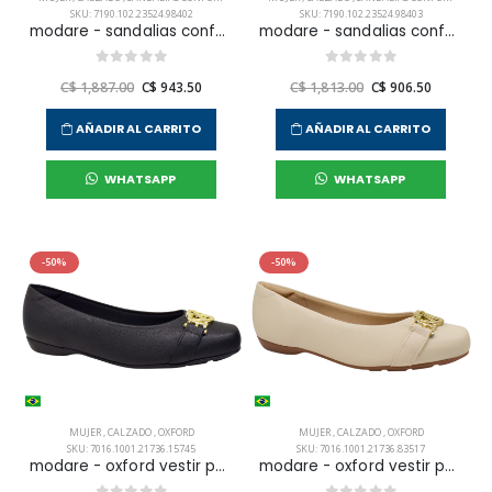
SKU: 7190.102.23524.98402
SKU: 7190.102.23524.98403
modare - sandalias confort casual para mujer
modare - sandalias confort casual para mujer
C$ 1,887.00
C$ 943.50
C$ 1,813.00
C$ 906.50
AÑADIR AL CARRITO
AÑADIR AL CARRITO
WHATSAPP
WHATSAPP
-50%
-50%
MUJER
,
CALZADO
,
OXFORD
MUJER
,
CALZADO
,
OXFORD
SKU: 7016.1001.21736.15745
SKU: 7016.1001.21736.83517
modare - oxford vestir para mujer
modare - oxford vestir para mujer