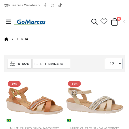
Nuestras Tiendas
0
TIENDA
FILTROS
-50%
-50%
MUJER
,
CALZADO
,
SANDALIAS CONFORT
MUJER
,
CALZADO
,
SANDALIAS CONFORT