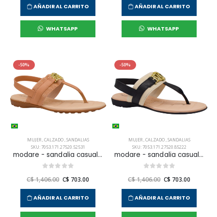
AÑADIR AL CARRITO
AÑADIR AL CARRITO
WHATSAPP
WHATSAPP
-50%
-50%
MUJER
,
CALZADO
,
SANDALIAS
MUJER
,
CALZADO
,
SANDALIAS
SKU: 7053.171.27520.52531
SKU: 7053.171.27520.85222
modare - sandalia casual para mujer
modare - sandalia casual para mujer
C$ 1,406.00
C$ 703.00
C$ 1,406.00
C$ 703.00
AÑADIR AL CARRITO
AÑADIR AL CARRITO