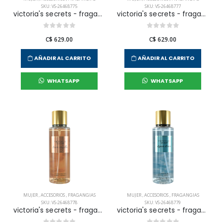
SKU: VS-26468775
SKU: VS-26468777
victoria's secrets - fragancia corporal love spell para mujer
victoria's secrets - fragancia corporal velvet petals para mujer
C$ 629.00
C$ 629.00
AÑADIR AL CARRITO
AÑADIR AL CARRITO
WHATSAPP
WHATSAPP
MUJER
,
ACCESORIOS
,
FRAGANGIAS
MUJER
,
ACCESORIOS
,
FRAGANGIAS
SKU: VS-26468778
SKU: VS-26468779
victoria's secrets - fragancia corporal bare vainilla para mujer
victoria's secrets - fragancia corporal aqua kiss para mujer