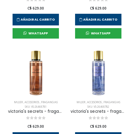
C$ 629.00
C$ 629.00
AÑADIR AL CARRITO
AÑADIR AL CARRITO
WHATSAPP
WHATSAPP
MUJER
,
ACCESORIOS
,
FRAGANGIAS
MUJER
,
ACCESORIOS
,
FRAGANGIAS
SKU: VS-26468781
SKU: VS-26468782
victoria's secrets - fragancia corporal amber romance para mujer
victoria's secrets - fragancia corporal midnight bloom para mujer
C$ 629.00
C$ 629.00