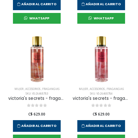
AÑADIR AL CARRITO
AÑADIR AL CARRITO
WHATSAPP
WHATSAPP
MUJER
,
ACCESORIOS
,
FRAGANGIAS
MUJER
,
ACCESORIOS
,
FRAGANGIAS
SKU: VS-26468783
SKU: VS-26468784
victoria's secrets - fragancia corporal temptation para mujer
victoria's secrets - fragancia corporal romantic para mujer
C$ 629.00
C$ 629.00
AÑADIR AL CARRITO
AÑADIR AL CARRITO