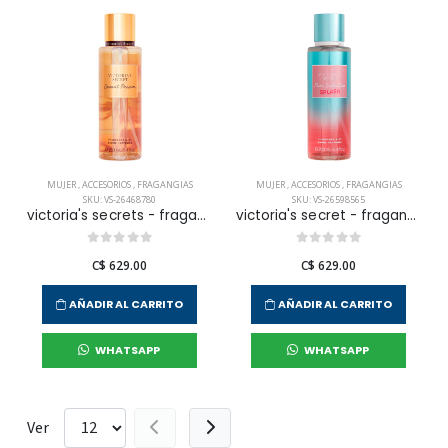
MUJER
,
ACCESORIOS
,
FRAGANGIAS
MUJER
,
ACCESORIOS
,
FRAGANGIAS
SKU: VS-26468780
SKU: VS-26598565
victoria's secrets - fragancia corporal coconut passion para mujer
victoria's secret - fragancia corporal pure seduction splash para mujer
C$ 629.00
C$ 629.00
AÑADIR AL CARRITO
AÑADIR AL CARRITO
WHATSAPP
WHATSAPP
Ver