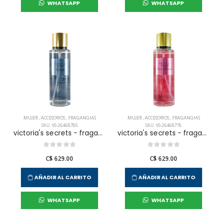
WHATSAPP
WHATSAPP
MUJER
,
ACCESORIOS
,
FRAGANGIAS
MUJER
,
ACCESORIOS
,
FRAGANGIAS
SKU: VS-26468785
SKU: VS-26468776
victoria's secrets - fragancia corporal rush para mujer
victoria's secrets - fragancia corporal pure seduction para mujer
C$ 629.00
C$ 629.00
AÑADIR AL CARRITO
AÑADIR AL CARRITO
WHATSAPP
WHATSAPP