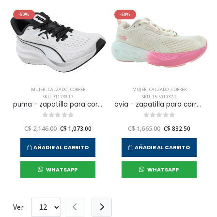
-50%
-50%
MUJER
,
CALZADO
,
CORRER
MUJER
,
CALZADO
,
CORRER
SKU: 311730 17
SKU: 15-501037-2
puma - zapatilla para correr skyrocket lite 2 para mujer
avia - zapatilla para correr aquamarine para mujer
C$ 2,146.00
C$ 1,073.00
C$ 1,665.00
C$ 832.50
AÑADIR AL CARRITO
AÑADIR AL CARRITO
WHATSAPP
WHATSAPP
Ver