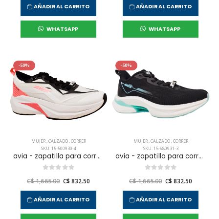
AÑADIR AL CARRITO
AÑADIR AL CARRITO
WHATSAPP
WHATSAPP
-50%
-50%
MUJER
,
CALZADO
,
CORRER
MUJER
,
CALZADO
,
CORRER
SKU: 15-500930-4
SKU: 15-680931-3
avia - zapatilla para correr capella para mujer
avia - zapatilla para correr hadar para mujer
C$ 1,665.00
C$ 832.50
C$ 1,665.00
C$ 832.50
AÑADIR AL CARRITO
AÑADIR AL CARRITO