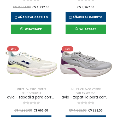
C$ 2,664.00
C$ 1,332.00
C$ 3,367.00
AÑADIR AL CARRITO
AÑADIR AL CARRITO
WHATSAPP
WHATSAPP
-50%
-50%
MUJER
,
CALZADO
,
CORRER
MUJER
,
CALZADO
,
CORRER
SKU: 15-500929-3
SKU: 15-500930-3
avia - zapatilla para correr spica para mujer
avia - zapatilla para correr capella para mujer
C$ 1,332.00
C$ 666.00
C$ 1,665.00
C$ 832.50