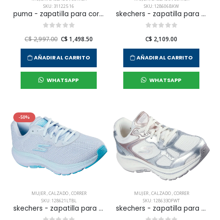
SKU: 311225 16
SKU: 128606BKW
puma - zapatilla para correr darter pro para mujer
skechers - zapatilla para correr go run consistent 2.0 para mujer
C$ 2,997.00
C$ 1,498.50
C$ 2,109.00
AÑADIR AL CARRITO
AÑADIR AL CARRITO
WHATSAPP
WHATSAPP
-50%
MUJER
,
CALZADO
,
CORRER
MUJER
,
CALZADO
,
CORRER
SKU: 128621LTBL
SKU: 128633OFWT
skechers - zapatilla para correr go consistent 2.0 para mujer
skechers - zapatilla para correr go run consistent 2.0 para mujer