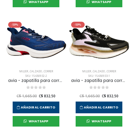
WHATSAPP
WHATSAPP
-50%
-50%
MUJER
,
CALZADO
,
CORRER
MUJER
,
CALZADO
,
CORRER
SKU: 15-680932-2
SKU: 15-680933-1
avia - zapatilla para correr minosa para mujer
avia - zapatilla para correr adhara para mujer
C$ 1,665.00
C$ 832.50
C$ 1,665.00
C$ 832.50
AÑADIR AL CARRITO
AÑADIR AL CARRITO
WHATSAPP
WHATSAPP