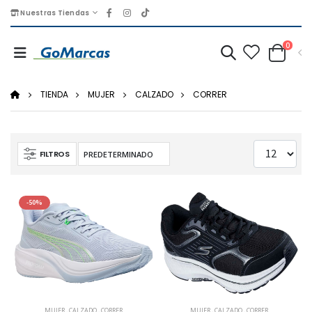
Nuestras Tiendas
0
TIENDA
MUJER
CALZADO
CORRER
FILTROS
-50%
MUJER
,
CALZADO
,
CORRER
MUJER
,
CALZADO
,
CORRER