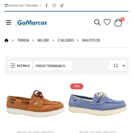
Nuestras Tiendas
0
TIENDA
MUJER
CALZADO
NAUTICOS
FILTROS
-25%
MUJER
,
CALZADO
,
NAUTICOS
MUJER
,
CALZADO
,
NAUTICOS