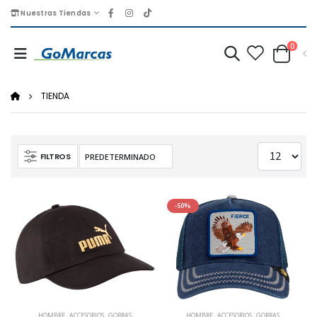
Nuestras Tiendas
0
TIENDA
FILTROS
-50%
HOMBRE
,
ACCESORIOS
,
GORRAS
HOMBRE
,
ACCESORIOS
,
GORRAS