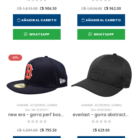
C$ 1,813.00
C$ 906.50
C$ 1,924.00
C$ 962.00
AÑADIR AL CARRITO
AÑADIR AL CARRITO
WHATSAPP
WHATSAPP
-50%
HOMBRE
,
ACCESORIOS
,
GORRAS
HOMBRE
,
ACCESORIOS
,
GORRAS
SKU: NE-70331911
SKU: EV5CCN561
new era - gorra perf boston red sox para hombre
everlast - gorra abstract para hombre
C$ 1,591.00
C$ 795.50
C$ 629.00