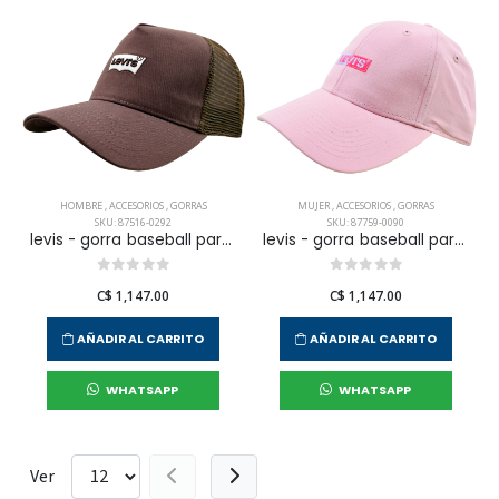
HOMBRE
,
ACCESORIOS
,
GORRAS
MUJER
,
ACCESORIOS
,
GORRAS
SKU: 87516-0292
SKU: 87759-0090
levis - gorra baseball para hombre
levis - gorra baseball para mujer
C$ 1,147.00
C$ 1,147.00
AÑADIR AL CARRITO
AÑADIR AL CARRITO
WHATSAPP
WHATSAPP
Ver