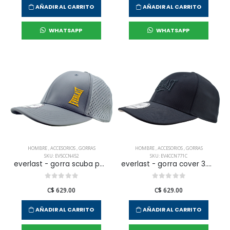
AÑADIR AL CARRITO
AÑADIR AL CARRITO
WHATSAPP
WHATSAPP
HOMBRE
,
ACCESORIOS
,
GORRAS
HOMBRE
,
ACCESORIOS
,
GORRAS
SKU: EV5CCN452
SKU: EV4CCN771C
everlast - gorra scuba para hombre
everlast - gorra cover 3.0 para hombre
C$ 629.00
C$ 629.00
AÑADIR AL CARRITO
AÑADIR AL CARRITO