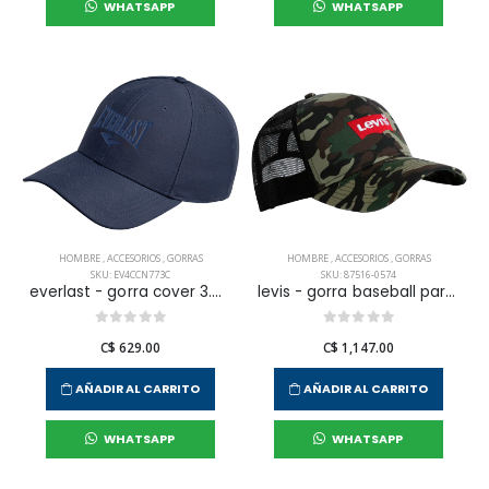
WHATSAPP
WHATSAPP
HOMBRE
,
ACCESORIOS
,
GORRAS
HOMBRE
,
ACCESORIOS
,
GORRAS
SKU: EV4CCN773C
SKU: 87516-0574
everlast - gorra cover 3.0 para hombre
levis - gorra baseball para hombre
C$ 629.00
C$ 1,147.00
AÑADIR AL CARRITO
AÑADIR AL CARRITO
WHATSAPP
WHATSAPP