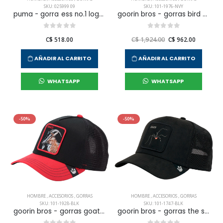
SKU: 025999 09
SKU: 101-1976-NVY
puma - gorra ess no.1 logo bb unisex
goorin bros - gorras bird of prey para hombre
C$ 518.00
C$ 1,924.00
C$ 962.00
AÑADIR AL CARRITO
AÑADIR AL CARRITO
WHATSAPP
WHATSAPP
-50%
-50%
HOMBRE
,
ACCESORIOS
,
GORRAS
HOMBRE
,
ACCESORIOS
,
GORRAS
SKU: 101-1928-BLK
SKU: 101-1747-BLK
goorin bros - gorras goat steer para hombre
goorin bros - gorras the suede spider para hombre