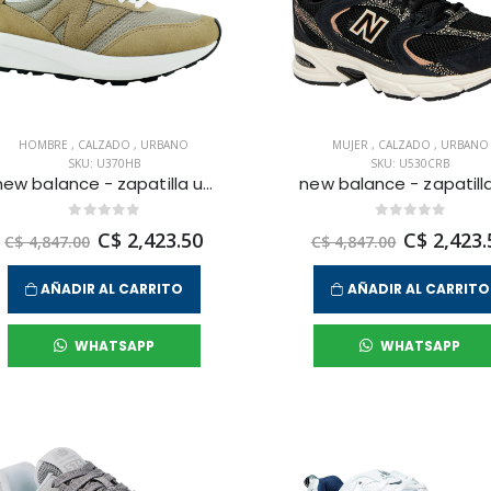
HOMBRE
,
CALZADO
,
URBANO
MUJER
,
CALZADO
,
URBANO
SKU: U370HB
SKU: U530CRB
new balance - zapatilla urbana 370 para hombre
C$ 2,423.50
C$ 2,423.
C$ 4,847.00
C$ 4,847.00
AÑADIR AL CARRITO
AÑADIR AL CARRITO
WHATSAPP
WHATSAPP