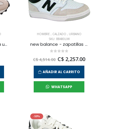
O
HOMBRE
,
CALZADO
,
URBANO
SKU: BB480LIW
new balance - zapatilla urbana 327 para hombre
new balance - zapatillas urbanas 480 para hombre
C$ 2,257.00
C$ 4,514.00
AÑADIR AL CARRITO
WHATSAPP
-50%