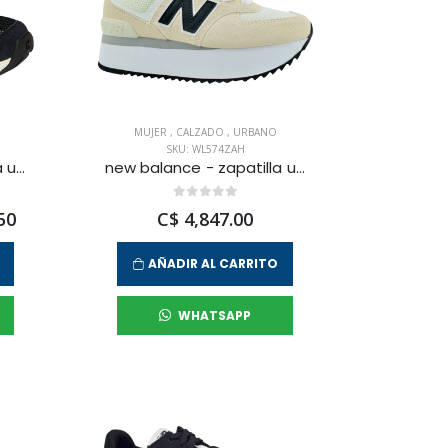
MUJER
,
CALZADO
,
URBANO
SKU: WL574ZAH
new balance - zapatilla urbana 530 para mujer
new balance - zapatilla urbana 574 para mujer
50
C$ 4,847.00
AÑADIR AL CARRITO
WHATSAPP