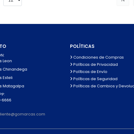
TO
POLÍTICAS
N:
Condiciones de Compras
s Leon
Políticas de Privacidad
s Chinandega
Políticas de Envío
 Esteli
Políticas de Seguridad
Políticas de Cambios y Devolu
s Matagalpa
P:
0-6666
lcliente@gomarcas.com