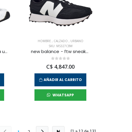
HOMBRE
,
CALZADO
,
URBANO
SKU: MS327CBW
new balance - zapatilla urbana 530 para mujer
new balance - ftw sneakers 327 para hombre
C$ 4,847.00
AÑADIR AL CARRITO
WHATSAPP
[1 a
12
de
13
]
1
2