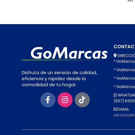
CONTAC
DIRECCIÓ
* GoMarca
* GoMarca
Disfruta de un servicio de calidad,
* GoMarcas
eficiencia y rapidez desde la
comodidad de tu hogar.
* GoMarca
WHATSAP
(507) 632
EMAIL:
servicioa