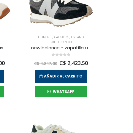
HOMBRE
,
CALZADO
,
URBANO
SKU: U327LNB
new balance - zapatillas urbanas 574 para mujer
new balance - zapatilla urbana 327 para hombre
00
C$ 2,423.50
C$ 4,847.00
AÑADIR AL CARRITO
WHATSAPP