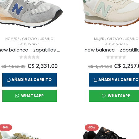
HOMBRE
,
CALZADO
,
URBANO
MUJER
,
CALZADO
,
URBANO
SKU: U574SPB
SKU: WL574CGR
new balance - zapatillas urbanas 574 para hombre
C$ 2,331.00
C$ 2,257.
C$ 4,662.00
C$ 4,514.00
AÑADIR AL CARRITO
AÑADIR AL CARRITO
WHATSAPP
WHATSAPP
-50%
-50%