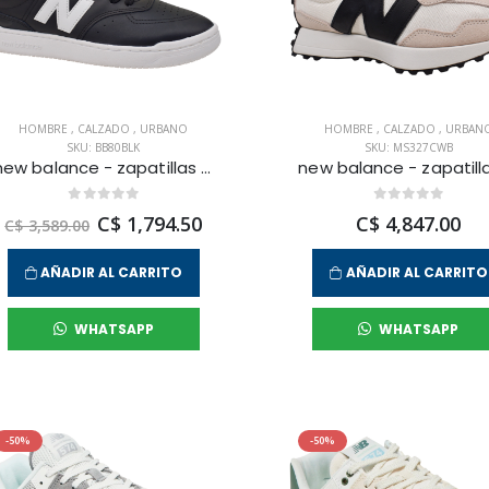
HOMBRE
,
CALZADO
,
URBANO
HOMBRE
,
CALZADO
,
URBAN
SKU: BB80BLK
SKU: MS327CWB
new balance - zapatillas urbanas 80 para hombre
C$ 1,794.50
C$ 4,847.00
C$ 3,589.00
AÑADIR AL CARRITO
AÑADIR AL CARRITO
WHATSAPP
WHATSAPP
-50%
-50%