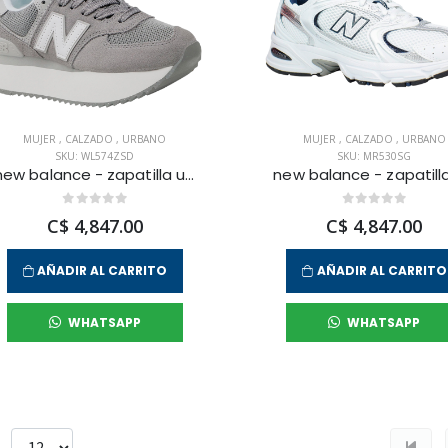
MUJER
,
CALZADO
,
URBANO
MUJER
,
CALZADO
,
URBANO
SKU: WL574ZSD
SKU: MR530SG
new balance - zapatilla urbana 574 para mujer
C$ 4,847.00
C$ 4,847.00
AÑADIR AL CARRITO
AÑADIR AL CARRITO
WHATSAPP
WHATSAPP