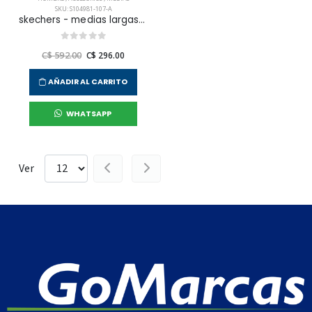
SKU: S104981-107-A
skechers - medias largas 6pk 1/2 terry crew unisex
C$ 592.00
C$ 296.00
AÑADIR AL CARRITO
WHATSAPP
Ver