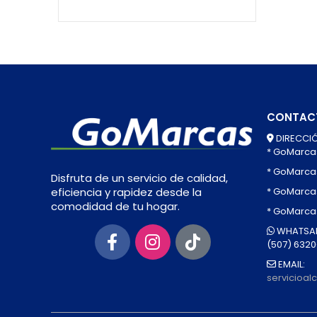
CONTAC
DIRECCIÓ
* GoMarca
* GoMarca
Disfruta de un servicio de calidad,
* GoMarcas
eficiencia y rapidez desde la
comodidad de tu hogar.
* GoMarca
WHATSAP
(507) 632
EMAIL:
servicioa