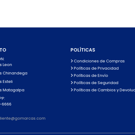
TO
POLÍTICAS
N:
Condiciones de Compras
s Leon
Políticas de Privacidad
s Chinandega
Políticas de Envío
 Esteli
Políticas de Seguridad
Políticas de Cambios y Devolu
s Matagalpa
P:
0-6666
lcliente@gomarcas.com