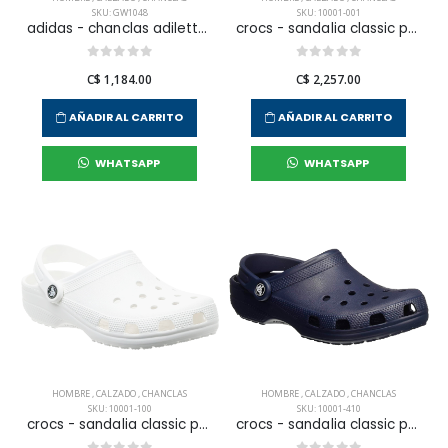
SKU: GW1048
SKU: 10001-001
adidas - chanclas adilette shower para hombre
crocs - sandalia classic para hombre
C$ 1,184.00
C$ 2,257.00
AÑADIR AL CARRITO
AÑADIR AL CARRITO
WHATSAPP
WHATSAPP
HOMBRE
,
CALZADO
,
CHANCLAS
HOMBRE
,
CALZADO
,
CHANCLAS
SKU: 10001-100
SKU: 10001-410
crocs - sandalia classic para hombre
crocs - sandalia classic para hombre