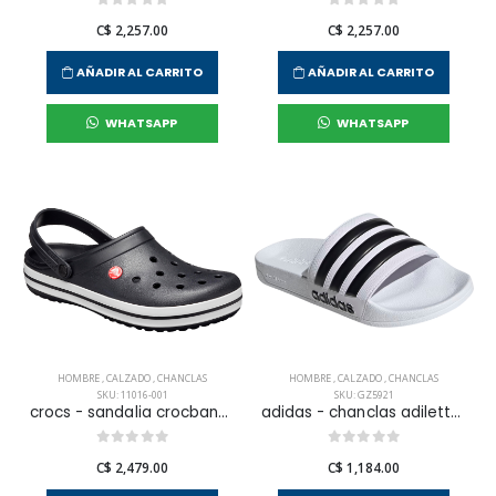
C$ 2,257.00
C$ 2,257.00
AÑADIR AL CARRITO
AÑADIR AL CARRITO
WHATSAPP
WHATSAPP
HOMBRE
,
CALZADO
,
CHANCLAS
HOMBRE
,
CALZADO
,
CHANCLAS
SKU: 11016-001
SKU: GZ5921
crocs - sandalia crocband para hombre
adidas - chanclas adilette shower para hombre
C$ 2,479.00
C$ 1,184.00