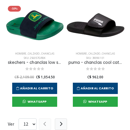
-50%
HOMBRE
,
CALZADO
,
CHANCLAS
HOMBRE
,
CALZADO
,
CHANCLAS
SKU: 256057GRBK
SKU: 390961 01
skechers - chanclas low slider para hombre
puma - chanclas cool cat 2.0 v fs para hombre
C$ 2,109.00
C$ 1,054.50
C$ 962.00
AÑADIR AL CARRITO
AÑADIR AL CARRITO
WHATSAPP
WHATSAPP
Ver