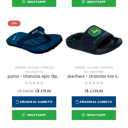
WHATSAPP
WHATSAPP
-50%
HOMBRE
,
CALZADO
,
CHANCLAS
HOMBRE
,
CALZADO
,
CHANCLAS
SKU: 402877 02
SKU: 256057BBK
puma - chanclas epic flip v3 para hombre
skechers - chanclas low slider para hombre
C$ 740.00
C$ 370.00
C$ 2,109.00
AÑADIR AL CARRITO
AÑADIR AL CARRITO
WHATSAPP
WHATSAPP