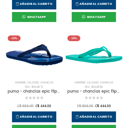
AÑADIR AL CARRITO
AÑADIR AL CARRITO
WHATSAPP
WHATSAPP
-50%
-50%
HOMBRE
,
CALZADO
,
CHANCLAS
HOMBRE
,
CALZADO
,
CHANCLAS
SKU: 360248 72
SKU: 360248 80
puma - chanclas epic flip v2 para hombre
puma - chanclas epic flip v2 para hombre
C$ 888.00
C$ 444.00
C$ 888.00
C$ 444.00
AÑADIR AL CARRITO
AÑADIR AL CARRITO