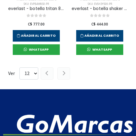
SKU: EVPB4W850-PR
SKU: EVSH3Y500-PR
everlast - botella tritan 850 ml para mujer
everlast - botella shaker 500 ml para mujer
C$ 777.00
C$ 444.00
AÑADIR AL CARRITO
AÑADIR AL CARRITO
WHATSAPP
WHATSAPP
Ver