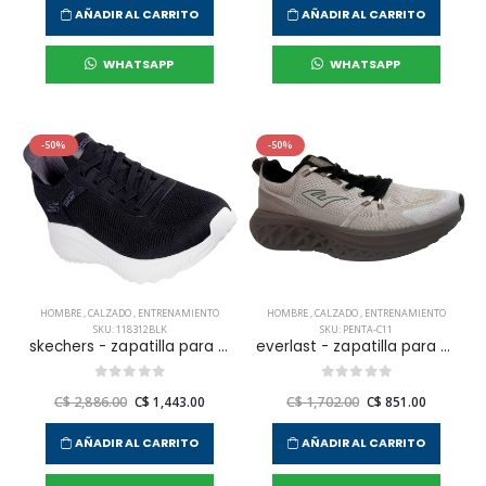
AÑADIR AL CARRITO
AÑADIR AL CARRITO
WHATSAPP
WHATSAPP
-50%
-50%
HOMBRE
,
CALZADO
,
ENTRENAMIENTO
HOMBRE
,
CALZADO
,
ENTRENAMIENTO
SKU: 118312BLK
SKU: PENTA-C11
skechers - zapatilla para entrenamiento bobs squad chaos - solid step para hombre
everlast - zapatilla para entrenamiento penta para hombre
C$ 2,886.00
C$ 1,443.00
C$ 1,702.00
C$ 851.00
AÑADIR AL CARRITO
AÑADIR AL CARRITO