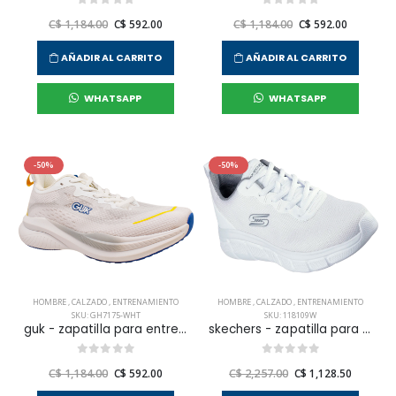
C$ 1,184.00
C$ 592.00
C$ 1,184.00
C$ 592.00
AÑADIR AL CARRITO
AÑADIR AL CARRITO
WHATSAPP
WHATSAPP
-50%
-50%
HOMBRE
,
CALZADO
,
ENTRENAMIENTO
HOMBRE
,
CALZADO
,
ENTRENAMIENTO
SKU: GH7175-WHT
SKU: 118109W
guk - zapatilla para entrenar gh7175 para hombre
skechers - zapatilla para entrenamiento bobs b flex - icy edge para hombre
C$ 1,184.00
C$ 592.00
C$ 2,257.00
C$ 1,128.50