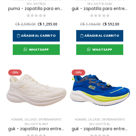
SKU: 310778 02
SKU: GH7176-OLBK
puma - zapatilla para entranamiento pounce lite para hombre
guk - zapatilla para entrenar gh7176 para hombre
C$ 2,590.00
C$ 1,295.00
C$ 1,184.00
C$ 592.00
AÑADIR AL CARRITO
AÑADIR AL CARRITO
WHATSAPP
WHATSAPP
-50%
-50%
HOMBRE
,
CALZADO
,
ENTRENAMIENTO
HOMBRE
,
CALZADO
,
ENTRENAMIENTO
SKU: GH7176-WHT
SKU: GH7175-BL
guk - zapatilla para entrenar gh7176 para hombre
guk - zapatilla para entrenar gh7175 para hombre