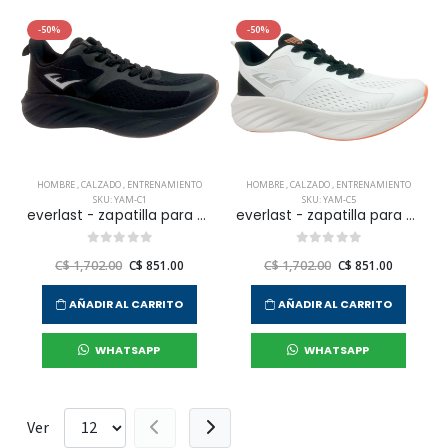
-50%
-50%
HOMBRE
,
CALZADO
,
ENTRENAMIENTO
HOMBRE
,
CALZADO
,
ENTRENAMIENTO
SKU: YAM-C1
SKU: YAM-C5
everlast - zapatilla para entrenamiento yam para hombre
everlast - zapatilla para entrenamiento yam para hombre
C$ 1,702.00
C$ 851.00
C$ 1,702.00
C$ 851.00
AÑADIR AL CARRITO
AÑADIR AL CARRITO
WHATSAPP
WHATSAPP
Ver