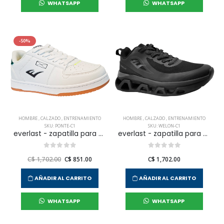
WHATSAPP
WHATSAPP
-50%
HOMBRE
,
CALZADO
,
ENTRENAMIENTO
HOMBRE
,
CALZADO
,
ENTRENAMIENTO
SKU: PONTE-C1
SKU: WELON-C1
everlast - zapatilla para entrenamiento ponte para hombre
everlast - zapatilla para entrenamiento welon para hombre
C$ 1,702.00
C$ 851.00
C$ 1,702.00
AÑADIR AL CARRITO
AÑADIR AL CARRITO
WHATSAPP
WHATSAPP