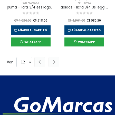
SKU: 586828 04
SKU: JD3386
puma - licra 3/4 ess logo para hombre mujer
adidas - licra 3/4 3s leggings pes para mujer
C$ 1,036.00
C$ 518.00
C$ 1,961.00
C$ 980.50
AÑADIR AL CARRITO
AÑADIR AL CARRITO
WHATSAPP
WHATSAPP
Ver