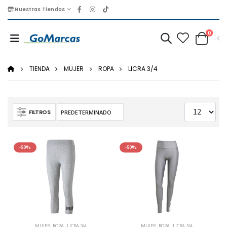
Nuestras Tiendas
0
TIENDA
MUJER
ROPA
LICRA 3/4
FILTROS
-50%
-50%
MUJER
,
ROPA
,
LICRA 3/4
MUJER
,
ROPA
,
LICRA 3/4