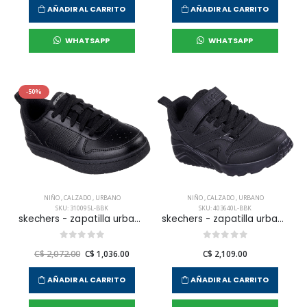
AÑADIR AL CARRITO
AÑADIR AL CARRITO
WHATSAPP
WHATSAPP
-50%
NIÑO
,
CALZADO
,
URBANO
NIÑO
,
CALZADO
,
URBANO
SKU: 310095L-BBK
SKU: 403640L-BBK
skechers - zapatilla urbana eden lx para niño junior
skechers - zapatilla urbana uno lite para niño junior
C$ 2,072.00
C$ 1,036.00
C$ 2,109.00
AÑADIR AL CARRITO
AÑADIR AL CARRITO