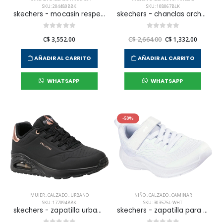
SKU: 204480BBK
SKU: 108067BLK
skechers - mocasin respected para hombre
skechers - chanclas arch-fit clog para mujer
C$ 3,552.00
C$ 2,664.00
C$ 1,332.00
AÑADIR AL CARRITO
AÑADIR AL CARRITO
WHATSAPP
WHATSAPP
-50%
MUJER
,
CALZADO
,
URBANO
NIÑO
,
CALZADO
,
CAMINAR
SKU: 177094BBK
SKU: 303575L-WHT
skechers - zapatilla urbana uno para mujer
skechers - zapatilla para caminar microspec advance para niño junior