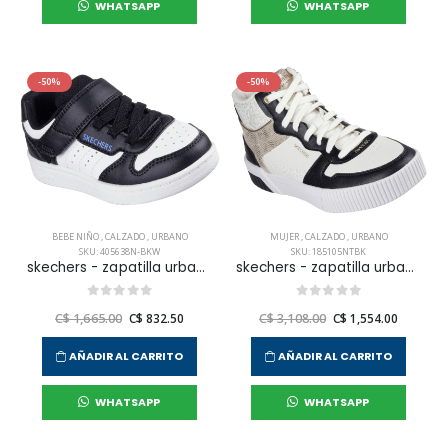
WHATSAPP
WHATSAPP
-50%
-50%
BEBE NIÑO
,
CALZADO
,
URBANO
MUJER
,
CALZADO
,
URBANO
SKU: 405638N-BKW
SKU: 185105NTBK
skechers - zapatilla urbana quick street para niño infante
skechers - zapatilla urbana jade-bit of glamour para mujer
C$ 1,665.00
C$ 832.50
C$ 3,108.00
C$ 1,554.00
AÑADIR AL CARRITO
AÑADIR AL CARRITO
WHATSAPP
WHATSAPP