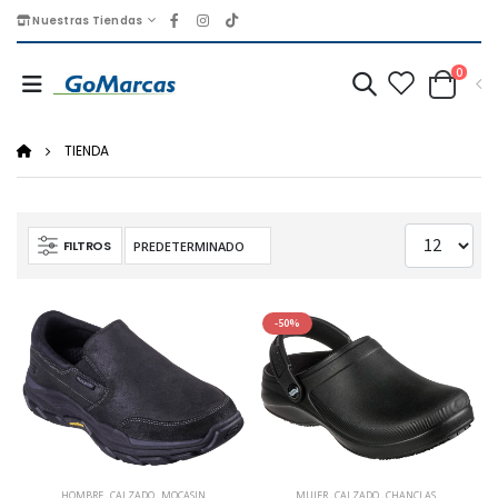
Nuestras Tiendas
0
TIENDA
FILTROS
-50%
HOMBRE
,
CALZADO
,
MOCASIN
MUJER
,
CALZADO
,
CHANCLAS