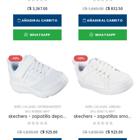
C$ 3,367.00
C$ 1,665.00
C$ 832.50
AÑADIR AL CARRITO
AÑADIR AL CARRITO
WHATSAPP
WHATSAPP
-50%
-50%
NIÑO
,
CALZADO
,
ENTRENAMIENTO
NIÑO
,
CALZADO
,
URBANO
SKU: 403985L-WHT
SKU: 405617L-WHT
skechers - zapatilla deportiva go run elevate - astonishing para niño junior
skechers - zapatillas smoothstreet para niño junior
C$ 1,850.00
C$ 925.00
C$ 1,850.00
C$ 925.00