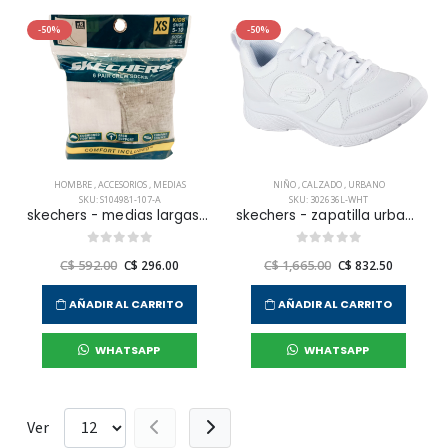
-50%
-50%
HOMBRE
,
ACCESORIOS
,
MEDIAS
NIÑO
,
CALZADO
,
URBANO
SKU: S104981-107-A
SKU: 302636L-WHT
skechers - medias largas 6pk 1/2 terry crew unisex
skechers - zapatilla urbana microspec plus - school drop para niño junior
C$ 592.00
C$ 296.00
C$ 1,665.00
C$ 832.50
AÑADIR AL CARRITO
AÑADIR AL CARRITO
WHATSAPP
WHATSAPP
Ver