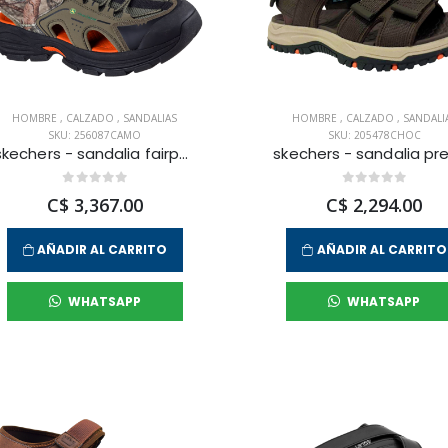
HOMBRE
,
CALZADO
,
SANDALIAS
HOMBRE
,
CALZADO
,
SANDALI
SKU: 256087CAMO
SKU: 205478CHOC
skechers - sandalia fairport para hombre
C$ 3,367.00
C$ 2,294.00
AÑADIR AL CARRITO
AÑADIR AL CARRITO
WHATSAPP
WHATSAPP