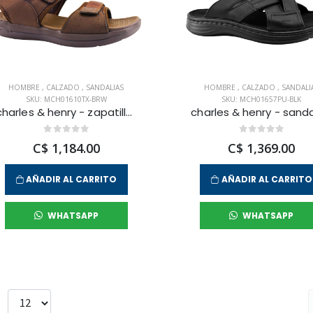
HOMBRE
,
CALZADO
,
SANDALIAS
HOMBRE
,
CALZADO
,
SANDALI
SKU: MCH01610TX-BRW
SKU: MCH01657PU-BLK
charles & henry - zapatilla sandalias coco loco para hombre
C$ 1,184.00
C$ 1,369.00
AÑADIR AL CARRITO
AÑADIR AL CARRITO
WHATSAPP
WHATSAPP