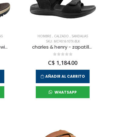
AS
HOMBRE
,
CALZADO
,
SANDALIAS
SKU: MCH01610TX-BLK
skechers - sandalia prewitt para hombre
charles & henry - zapatilla sandalias coco loco para hombre
C$ 1,184.00
AÑADIR AL CARRITO
WHATSAPP