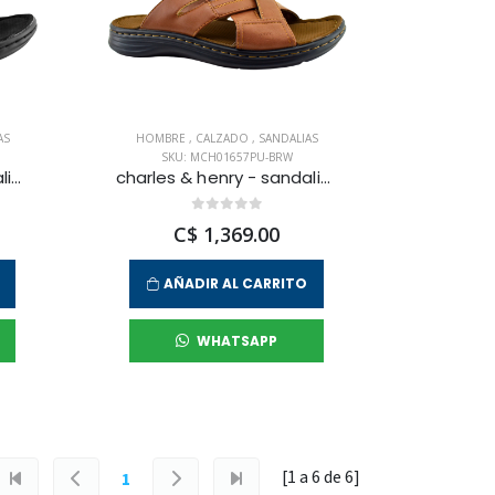
AS
HOMBRE
,
CALZADO
,
SANDALIAS
SKU: MCH01657PU-BRW
charles & henry - sandalias kingston para hombre
charles & henry - sandalias kingston para hombre
C$ 1,369.00
AÑADIR AL CARRITO
WHATSAPP
[1 a
6
de
6
]
1