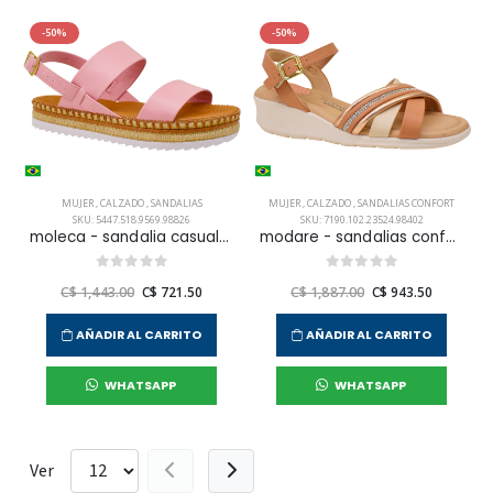
-50%
-50%
MUJER
,
CALZADO
,
SANDALIAS
MUJER
,
CALZADO
,
SANDALIAS CONFORT
SKU: 5447.518.9569.98826
SKU: 7190.102.23524.98402
moleca - sandalia casual para mujer
modare - sandalias confort casual para mujer
C$ 1,443.00
C$ 721.50
C$ 1,887.00
C$ 943.50
AÑADIR AL CARRITO
AÑADIR AL CARRITO
WHATSAPP
WHATSAPP
Ver