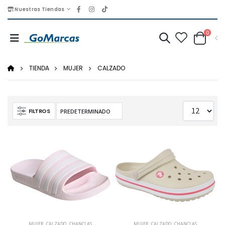
Nuestras Tiendas
0
TIENDA
MUJER
CALZADO
FILTROS
MUJER
,
CALZADO
,
CHANCLAS
MUJER
,
CALZADO
,
CHANCLAS