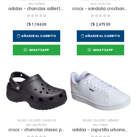
SKU: GZ5878
SKU: 11016-1AS
adidas - chanclas adilette aqua para mujer
crocs - sandalia crocband para mujer
C$ 1,184.00
C$ 2,479.00
AÑADIR AL CARRITO
AÑADIR AL CARRITO
WHATSAPP
WHATSAPP
MUJER
,
CALZADO
,
CHANCLAS
MUJER
,
CALZADO
,
URBANO
SKU: 206750-001
SKU: IF4092
crocs - chanclas classic platform clog w para mujer
adidas - zapatilla urbana urban court wpara mujer