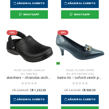
AÑADIR AL CARRITO
AÑADIR AL CARRITO
WHATSAPP
WHATSAPP
-50%
-50%
MUJER
,
CALZADO
,
CHANCLAS
MUJER
,
CALZADO
,
OXFORD
SKU: 108067BLK
SKU: 4076.1304.9569.15745
skechers - chanclas arch-fit clog para mujer
beira rio - oxford vestir para mujer
C$ 2,664.00
C$ 1,332.00
C$ 1,813.00
C$ 906.50
AÑADIR AL CARRITO
AÑADIR AL CARRITO