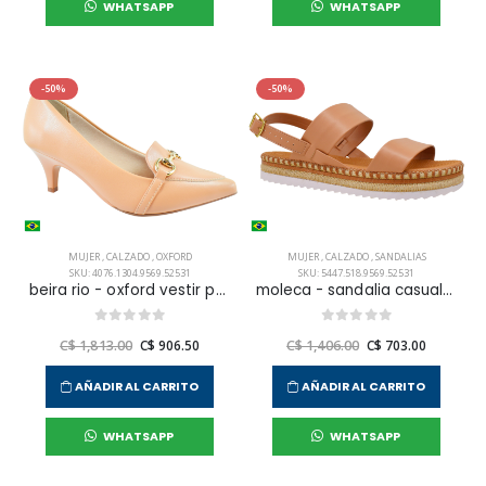
WHATSAPP
WHATSAPP
-50%
-50%
MUJER
,
CALZADO
,
OXFORD
MUJER
,
CALZADO
,
SANDALIAS
SKU: 4076.1304.9569.52531
SKU: 5447.518.9569.52531
beira rio - oxford vestir para mujer
moleca - sandalia casual para mujer
C$ 1,813.00
C$ 906.50
C$ 1,406.00
C$ 703.00
AÑADIR AL CARRITO
AÑADIR AL CARRITO
WHATSAPP
WHATSAPP