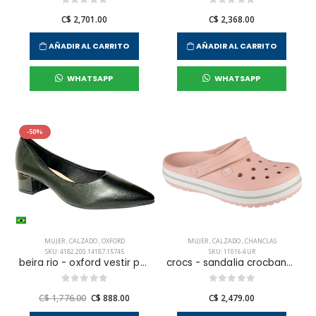
C$ 2,701.00
C$ 2,368.00
AÑADIR AL CARRITO
AÑADIR AL CARRITO
WHATSAPP
WHATSAPP
-50%
MUJER
,
CALZADO
,
OXFORD
MUJER
,
CALZADO
,
CHANCLAS
SKU: 4182.200.14187.15745
SKU: 11016-6UR
beira rio - oxford vestir para mujer
crocs - sandalia crocband para mujer
C$ 1,776.00
C$ 888.00
C$ 2,479.00