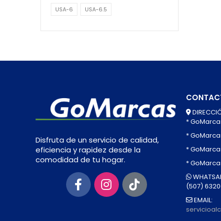
USA-6
USA-6.5
CONTAC
DIRECCIÓ
* GoMarca
* GoMarca
Disfruta de un servicio de calidad,
* GoMarcas
eficiencia y rapidez desde la
comodidad de tu hogar.
* GoMarca
WHATSAP
(507) 632
EMAIL:
servicioa