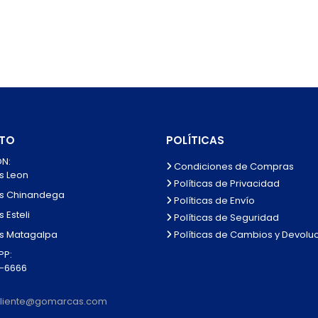
TO
POLÍTICAS
N:
Condiciones de Compras
s Leon
Políticas de Privacidad
s Chinandega
Políticas de Envío
 Esteli
Políticas de Seguridad
Políticas de Cambios y Devolu
s Matagalpa
P:
0-6666
lcliente@gomarcas.com