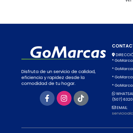
CONTAC
DIRECCIÓ
* GoMarca
* GoMarca
Disfruta de un servicio de calidad,
* GoMarcas
eficiencia y rapidez desde la
comodidad de tu hogar.
* GoMarca
WHATSAP
(507) 632
EMAIL:
servicioa