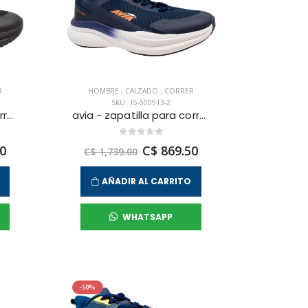
R
HOMBRE
,
CALZADO
,
CORRER
SKU: 15-500913-2
avia - zapatilla para correr vega para hombre
avia - zapatilla para correr vega para hombre
0
C$ 869.50
C$ 1,739.00
AÑADIR AL CARRITO
WHATSAPP
-50%