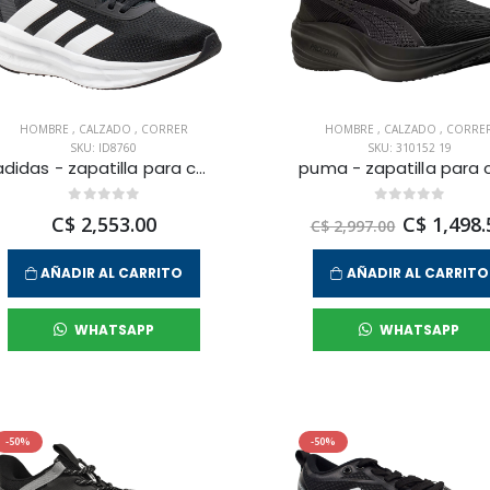
HOMBRE
,
CALZADO
,
CORRER
HOMBRE
,
CALZADO
,
CORRE
SKU: ID8760
SKU: 310152 19
adidas - zapatilla para correr galaxy 7 para hombre
C$ 2,553.00
C$ 1,498.
C$ 2,997.00
AÑADIR AL CARRITO
AÑADIR AL CARRITO
WHATSAPP
WHATSAPP
-50%
-50%