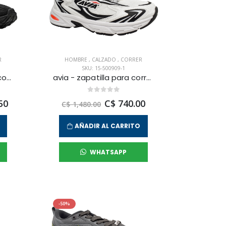
R
HOMBRE
,
CALZADO
,
CORRER
SKU: 15-500909-1
puma - zapatilla para correr darter pro para hombre
avia - zapatilla para correr gacrux para hombre
50
C$ 740.00
C$ 1,480.00
AÑADIR AL CARRITO
WHATSAPP
-50%