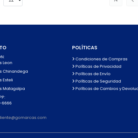
TO
POLÍTICAS
N:
Condiciones de Compras
s Leon
Políticas de Privacidad
s Chinandega
Políticas de Envío
 Esteli
Políticas de Seguridad
Políticas de Cambios y Devolu
s Matagalpa
P:
0-6666
lcliente@gomarcas.com