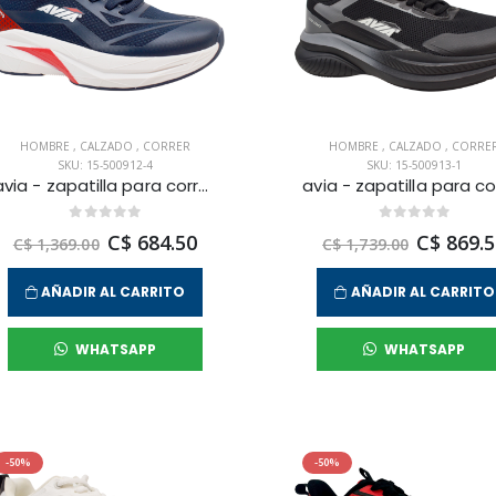
HOMBRE
,
CALZADO
,
CORRER
HOMBRE
,
CALZADO
,
CORRE
SKU: 15-500912-4
SKU: 15-500913-1
avia - zapatilla para correr sirius para hombre
C$ 684.50
C$ 869.5
C$ 1,369.00
C$ 1,739.00
AÑADIR AL CARRITO
AÑADIR AL CARRITO
WHATSAPP
WHATSAPP
-50%
-50%