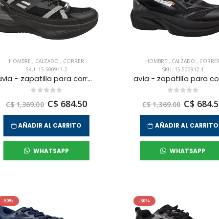
HOMBRE
,
CALZADO
,
CORRER
HOMBRE
,
CALZADO
,
CORRE
SKU: 15-500911-2
SKU: 15-500912-1
avia - zapatilla para correr canopus para hombre
C$ 684.50
C$ 684.5
C$ 1,369.00
C$ 1,369.00
AÑADIR AL CARRITO
AÑADIR AL CARRITO
WHATSAPP
WHATSAPP
-50%
-50%