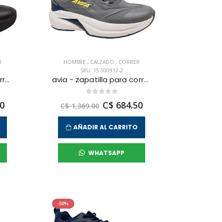
R
HOMBRE
,
CALZADO
,
CORRER
SKU: 15-500912-2
avia - zapatilla para correr sirius para hombre
avia - zapatilla para correr sirius para hombre
0
C$ 684.50
C$ 1,369.00
AÑADIR AL CARRITO
WHATSAPP
-50%