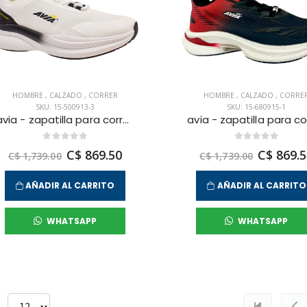
HOMBRE
,
CALZADO
,
CORRER
HOMBRE
,
CALZADO
,
CORRE
SKU: 15-500913-3
SKU: 15-680915-1
avia - zapatilla para correr vega para hombre
C$ 869.50
C$ 869.5
C$ 1,739.00
C$ 1,739.00
AÑADIR AL CARRITO
AÑADIR AL CARRITO
WHATSAPP
WHATSAPP