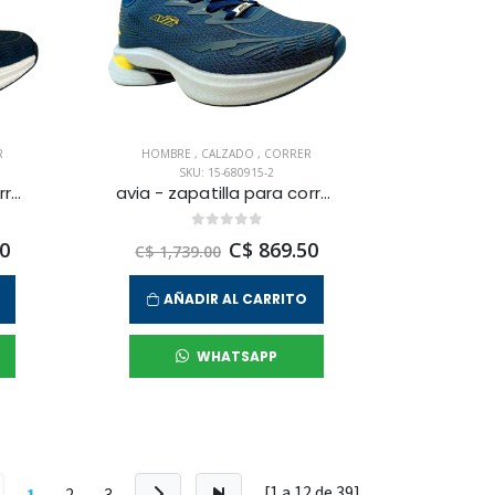
R
HOMBRE
,
CALZADO
,
CORRER
SKU: 15-680915-2
avia - zapatilla para correr rigel para hombre
avia - zapatilla para correr rigel para hombre
0
C$ 869.50
C$ 1,739.00
AÑADIR AL CARRITO
WHATSAPP
[1 a
12
de
39
]
1
2
3