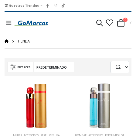
Nuestras Tiendas
0
TIENDA
FILTROS
MUJER
,
ACCESORIOS
,
PERFUMES USA
HOMBRE
,
ACCESORIOS
,
PERFUMES USA