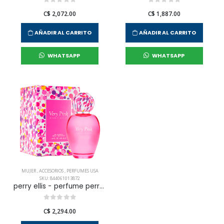
C$ 2,072.00
C$ 1,887.00
AÑADIR AL CARRITO
AÑADIR AL CARRITO
WHATSAPP
WHATSAPP
MUJER
,
ACCESORIOS
,
PERFUMES USA
SKU: 844061013872
perry ellis - perfume perry ellis very pink edp 100 ml para mujer
C$ 2,294.00