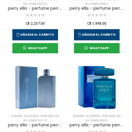
SKU: 844061000575
SKU: 844061000612
perry ellis - perfume perry ellis 360 red edp 100 ml para mujer
perry ellis - perfume perry ellis 360 edt 100 ml para hombre
C$ 2,257.00
C$ 1,998.00
AÑADIR AL CARRITO
AÑADIR AL CARRITO
WHATSAPP
WHATSAPP
HOMBRE
,
ACCESORIOS
,
PERFUMES USA
HOMBRE
,
ACCESORIOS
,
PERFUMES USA
SKU: 844061001176
SKU: 844061006911
perry ellis - perfume perry ellis 18 edt 100 ml para hombre
perry ellis - perfume perry ellis aqua edt 100 ml para hombre