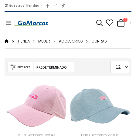
Nuestras Tiendas
0
TIENDA
MUJER
ACCESORIOS
GORRAS
FILTROS
MUJER
,
ACCESORIOS
,
GORRAS
MUJER
,
ACCESORIOS
,
GORRAS