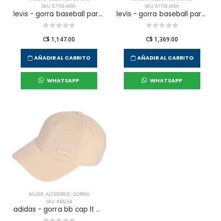
SKU: 87759-0090
SKU: 87759-0000
levis - gorra baseball para mujer
levis - gorra baseball para mujer
C$ 1,147.00
C$ 1,369.00
AÑADIR AL CARRITO
AÑADIR AL CARRITO
WHATSAPP
WHATSAPP
MUJER
,
ACCESORIOS
,
GORRAS
SKU: KE8254
adidas - gorra bb cap lt met para mujer