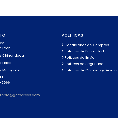
TO
POLÍTICAS
N:
Condiciones de Compras
s Leon
Políticas de Privacidad
s Chinandega
Políticas de Envío
 Esteli
Políticas de Seguridad
Políticas de Cambios y Devolu
s Matagalpa
P:
0-6666
lcliente@gomarcas.com