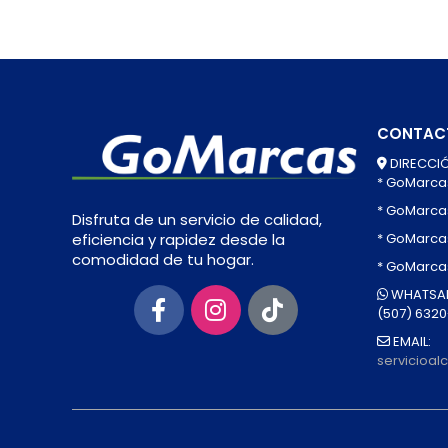
CONTAC
DIRECCIÓ
* GoMarca
* GoMarca
Disfruta de un servicio de calidad,
* GoMarcas
eficiencia y rapidez desde la
comodidad de tu hogar.
* GoMarca
WHATSAP
(507) 632
EMAIL:
servicioa