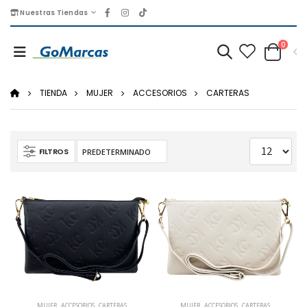
Nuestras Tiendas
0
TIENDA
MUJER
ACCESORIOS
CARTERAS
FILTROS
MUJER
,
ACCESORIOS
,
CARTERAS
MUJER
,
ACCESORIOS
,
CARTERAS