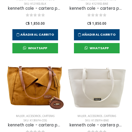
SKU: K1219SS-BLK
SKU: K1219SS-BNE
kenneth cole - cartera para mujer
kenneth cole - cartera para mujer
C$ 1,850.00
C$ 1,850.00
AÑADIR AL CARRITO
AÑADIR AL CARRITO
WHATSAPP
WHATSAPP
MUJER
,
ACCESORIOS
,
CARTERAS
MUJER
,
ACCESORIOS
,
CARTERAS
SKU: K1306FH-COG
SKU: K1350FH-BNE
kenneth cole - cartera para mujer
kenneth cole - cartera para mujer