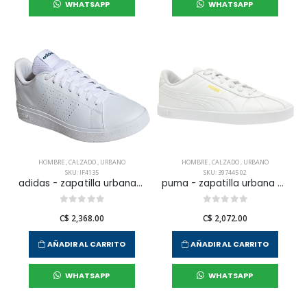
WHATSAPP
WHATSAPP
HOMBRE
,
CALZADO
,
URBANO
HOMBRE
,
CALZADO
,
URBANO
SKU: IF4135
SKU: 397445 02
adidas - zapatilla urbana advantage base 2.0 para hombre
puma - zapatilla urbana club ii sl para hombre
C$ 2,368.00
C$ 2,072.00
AÑADIR AL CARRITO
AÑADIR AL CARRITO
WHATSAPP
WHATSAPP