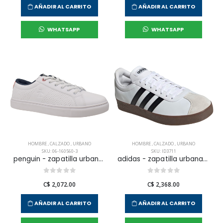
AÑADIR AL CARRITO
AÑADIR AL CARRITO
WHATSAPP
WHATSAPP
HOMBRE
,
CALZADO
,
URBANO
HOMBRE
,
CALZADO
,
URBANO
SKU: 06-160560-3
SKU: ID3711
penguin - zapatilla urbana terrest para hombre
adidas - zapatilla urbana vl court base para hombre
C$ 2,072.00
C$ 2,368.00
AÑADIR AL CARRITO
AÑADIR AL CARRITO