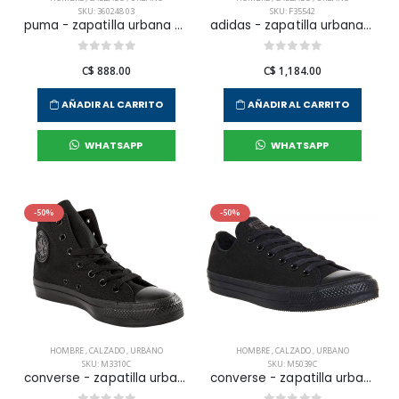
SKU: 360248 03
SKU: F35542
puma - zapatilla urbana epic flip v2 para hombre
adidas - zapatilla urbana adilette aqua para hombre
C$ 888.00
C$ 1,184.00
AÑADIR AL CARRITO
AÑADIR AL CARRITO
WHATSAPP
WHATSAPP
-50%
-50%
HOMBRE
,
CALZADO
,
URBANO
HOMBRE
,
CALZADO
,
URBANO
SKU: M3310C
SKU: M5039C
converse - zapatilla urbana chuck taylor all star hi para hombre
converse - zapatilla urbana chuck taylor all star core ox para hombre