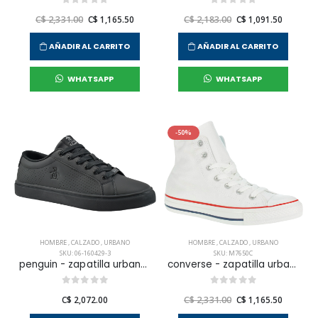
C$ 2,331.00
C$ 1,165.50
C$ 2,183.00
C$ 1,091.50
AÑADIR AL CARRITO
AÑADIR AL CARRITO
WHATSAPP
WHATSAPP
-50%
HOMBRE
,
CALZADO
,
URBANO
HOMBRE
,
CALZADO
,
URBANO
SKU: 06-160429-3
SKU: M7650C
penguin - zapatilla urbana terrest para hombre
converse - zapatilla urbana chuck taylor all star core hi para hombre
C$ 2,072.00
C$ 2,331.00
C$ 1,165.50