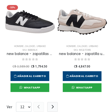
-50%
HOMBRE
,
CALZADO
,
URBANO
HOMBRE
,
CALZADO
,
URBANO
SKU: BB80BLK
SKU: MS327CWB
new balance - zapatillas urbanas 80 para hombre
new balance - zapatilla urbana 327 para hombre
C$ 3,589.00
C$ 1,794.50
C$ 4,847.00
AÑADIR AL CARRITO
AÑADIR AL CARRITO
WHATSAPP
WHATSAPP
Ver