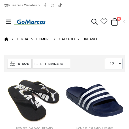
Nuestras Tiendas
0
TIENDA
HOMBRE
CALZADO
URBANO
FILTROS
HOMBRE
,
CALZADO
,
URBANO
HOMBRE
,
CALZADO
,
URBANO