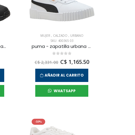
MUJER
,
CALZADO
,
URBANO
SKU: 400365 03
skechers - zapatilla urbana uno para mujer
puma - zapatilla urbana carina 3.0 para mujer
C$ 1,165.50
C$ 2,331.00
AÑADIR AL CARRITO
WHATSAPP
-50%