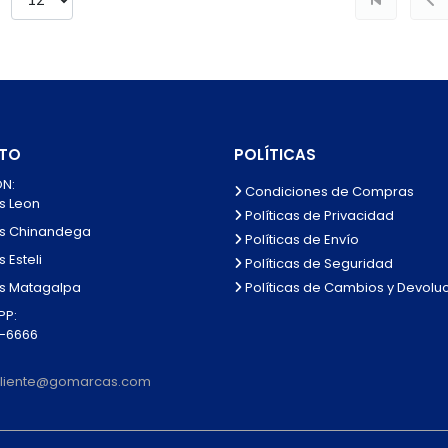
TO
POLÍTICAS
N:
Condiciones de Compras
s Leon
Políticas de Privacidad
s Chinandega
Políticas de Envío
 Esteli
Políticas de Seguridad
Políticas de Cambios y Devolu
s Matagalpa
P:
0-6666
lcliente@gomarcas.com