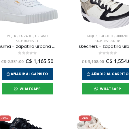
MUJER
,
CALZADO
,
URBANO
MUJER
,
CALZADO
,
URBANO
SKU: 400365 01
SKU: 185105NTBK
puma - zapatilla urbana carina 3.0 para mujer
C$ 1,165.50
C$ 1,554.
C$ 2,331.00
C$ 3,108.00
AÑADIR AL CARRITO
AÑADIR AL CARRITO
WHATSAPP
WHATSAPP
-50%
-50%