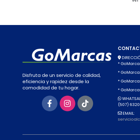
CONTAC
DIRECCIÓ
* GoMarca
* GoMarca
Disfruta de un servicio de calidad,
* GoMarcas
eficiencia y rapidez desde la
comodidad de tu hogar.
* GoMarca
WHATSAP
(507) 632
EMAIL:
servicioa