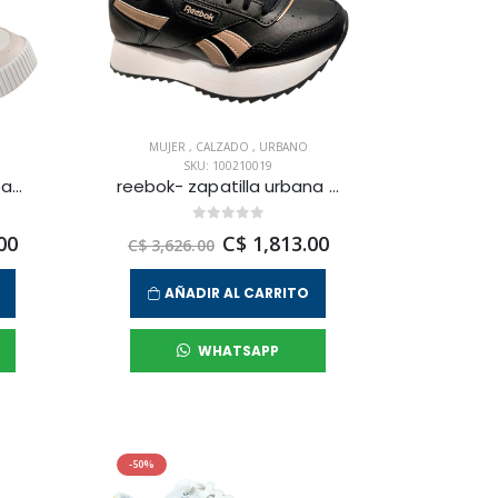
MUJER
,
CALZADO
,
URBANO
SKU: 100210019
skechers - zapatilla urbana jade - bitof glamour para mujer
reebok- zapatilla urbana glide ripple double para mujer
00
C$ 1,813.00
C$ 3,626.00
AÑADIR AL CARRITO
WHATSAPP
-50%