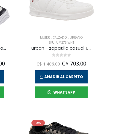
MUJER
,
CALZADO
,
URBANO
SKU: UM276-WHT
skechers - zapatilla urbana jade-bit of glamour para mujer
urban - zapatilla casual um276 para mujer
00
C$ 703.00
C$ 1,406.00
AÑADIR AL CARRITO
WHATSAPP
-50%