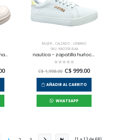
MUJER
,
CALZADO
,
URBANO
SKU: KW2358-B-AA
reebok - zapatilla urbana court advance para mujer
nautica - zapatilla hurlock para mujer
00
C$ 999.00
C$ 1,998.00
AÑADIR AL CARRITO
WHATSAPP
[1 a
12
de
68
]
1
2
3