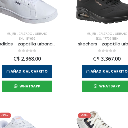
MUJER
,
CALZADO
,
URBANO
MUJER
,
CALZADO
,
URBANO
SKU: IF4092
SKU: 177094BBK
adidas - zapatilla urbana urban court wpara mujer
C$ 2,368.00
C$ 3,367.00
AÑADIR AL CARRITO
AÑADIR AL CARRITO
WHATSAPP
WHATSAPP
-50%
-50%