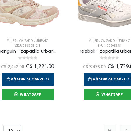
MUJER
,
CALZADO
,
URBANO
MUJER
,
CALZADO
,
URBANO
SKU: 06-690812-1
SKU: 100208895
penguin - zapatilla urbana helis para mujer
C$ 1,221.00
C$ 1,739.
C$ 2,442.00
C$ 3,478.00
AÑADIR AL CARRITO
AÑADIR AL CARRITO
WHATSAPP
WHATSAPP