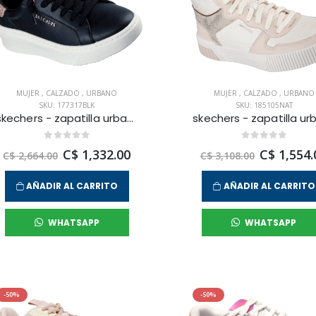
MUJER
,
CALZADO
,
URBANO
MUJER
,
CALZADO
,
URBANO
SKU: 177317BLK
SKU: 185105NAT
skechers - zapatilla urbana court break - mini glitzer para mujer
C$ 1,332.00
C$ 1,554.
C$ 2,664.00
C$ 3,108.00
AÑADIR AL CARRITO
AÑADIR AL CARRITO
WHATSAPP
WHATSAPP
-50%
-50%