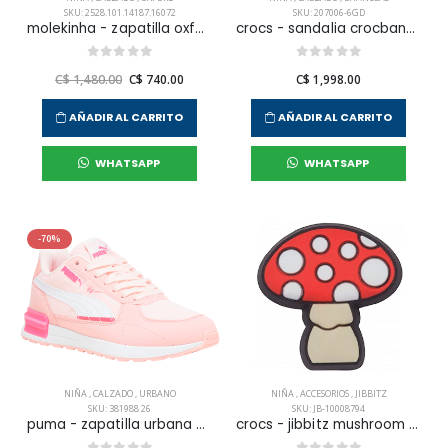
SKU: 2528.101.14187.16072
SKU: 207006-6GD
molekinha - zapatilla oxford casual para niña infante
crocs - sandalia crocband clog k para niña
C$ 1,480.00
C$ 740.00
C$ 1,998.00
AÑADIR AL CARRITO
AÑADIR AL CARRITO
WHATSAPP
WHATSAPP
-70%
NIÑA
,
CALZADO
,
URBANO
NIÑA
,
ACCESORIOS
,
JIBBITZ
SKU: 381988 26
SKU: JB-10008794
puma - zapatilla urbana graviton para niña junior
crocs - jibbitz mushroom unisex