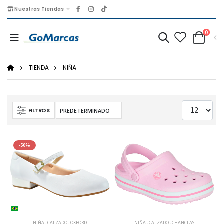
Nuestras Tiendas
0
TIENDA
NIÑA
FILTROS
-50%
NIÑA
,
CALZADO
,
OXFORD
NIÑA
,
CALZADO
,
CHANCLAS