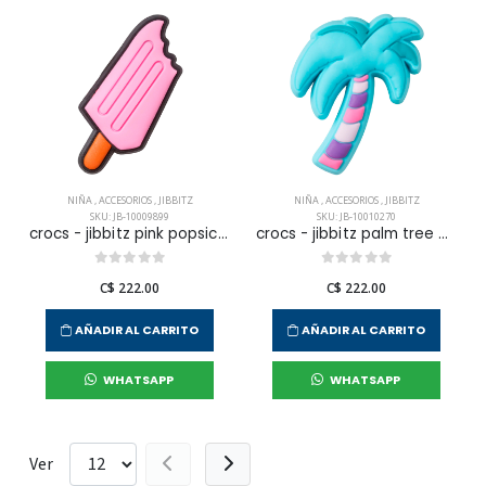
NIÑA
,
ACCESORIOS
,
JIBBITZ
NIÑA
,
ACCESORIOS
,
JIBBITZ
SKU: JB-10009899
SKU: JB-10010270
crocs - jibbitz pink popsicle unisex
crocs - jibbitz palm tree unisex
C$ 222.00
C$ 222.00
AÑADIR AL CARRITO
AÑADIR AL CARRITO
WHATSAPP
WHATSAPP
Ver