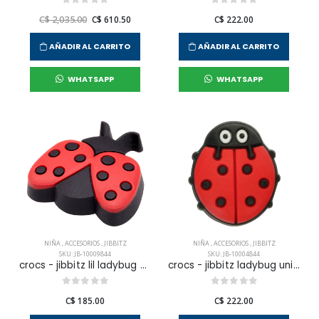
C$ 2,035.00
C$ 610.50
C$ 222.00
AÑADIR AL CARRITO
AÑADIR AL CARRITO
WHATSAPP
WHATSAPP
NIÑA
,
ACCESORIOS
,
JIBBITZ
NIÑA
,
ACCESORIOS
,
JIBBITZ
SKU: JB-10009844
SKU: JB-10004844
crocs - jibbitz lil ladybug unisex
crocs - jibbitz ladybug unisex
C$ 185.00
C$ 222.00