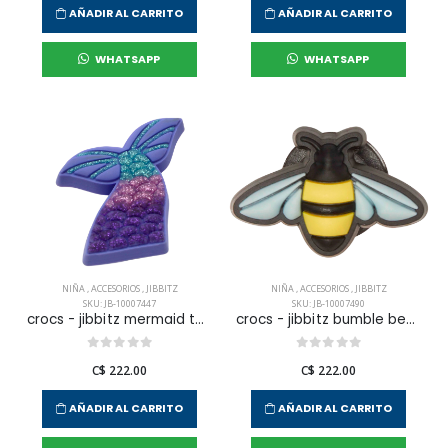
AÑADIR AL CARRITO
AÑADIR AL CARRITO
WHATSAPP
WHATSAPP
NIÑA
,
ACCESORIOS
,
JIBBITZ
NIÑA
,
ACCESORIOS
,
JIBBITZ
SKU: JB-10007447
SKU: JB-10007490
crocs - jibbitz mermaid tail unisex
crocs - jibbitz bumble bee unisex
C$ 222.00
C$ 222.00
AÑADIR AL CARRITO
AÑADIR AL CARRITO