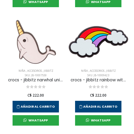
WHATSAPP
WHATSAPP
NIÑA
,
ACCESORIOS
,
JIBBITZ
NIÑA
,
ACCESORIOS
,
JIBBITZ
SKU: JB-10007550
SKU: JB-10009423
crocs - jibbitz narwhal unisex
crocs - jibbitz rainbow with clouds unisex
C$ 222.00
C$ 222.00
AÑADIR AL CARRITO
AÑADIR AL CARRITO
WHATSAPP
WHATSAPP