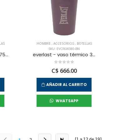
LAS
HOMBRE
,
ACCESORIOS
,
BOTELLAS
SKU: EVCF6W380-BN
puma - botella tr core 750 ml para hombre
everlast - vaso térmico 380 ml para hombre
C$ 666.00
AÑADIR AL CARRITO
WHATSAPP
[1 a
12
de
19
]
1
2