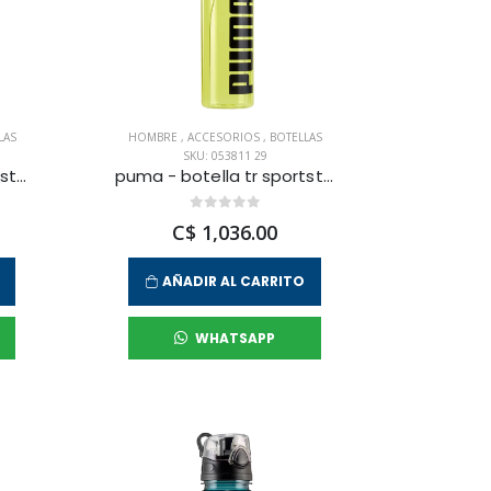
LAS
HOMBRE
,
ACCESORIOS
,
BOTELLAS
SKU: 053811 29
puma - botella tr sportstyle 600 ml para hombre
puma - botella tr sportstyle 1000 ml para hombre
C$ 1,036.00
AÑADIR AL CARRITO
WHATSAPP