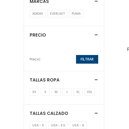
MARCAS
ADIDAS
EVERLAST
PUMA
PRECIO
Precio:
FILTRAR
TALLAS ROPA
XS
S
M
L
XL
XXL
TALLAS CALZADO
USA - 5
USA - 5.5
USA - 6