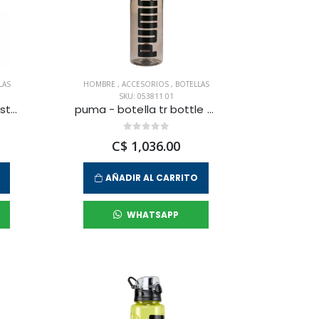
LAS
HOMBRE
,
ACCESORIOS
,
BOTELLAS
SKU: 053811 01
puma - botella tr sportstyle 600 ml para hombre
puma - botella tr bottle sportstyle 1000 ml para hombre
C$ 1,036.00
AÑADIR AL CARRITO
WHATSAPP