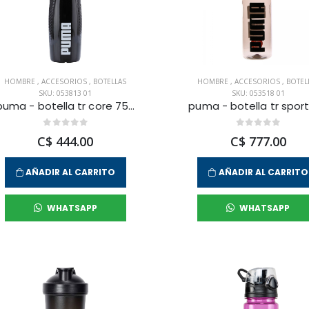
HOMBRE
,
ACCESORIOS
,
BOTELLAS
HOMBRE
,
ACCESORIOS
,
BOTEL
SKU: 053813 01
SKU: 053518 01
puma - botella tr core 750 ml para hombre
C$ 444.00
C$ 777.00
AÑADIR AL CARRITO
AÑADIR AL CARRITO
WHATSAPP
WHATSAPP