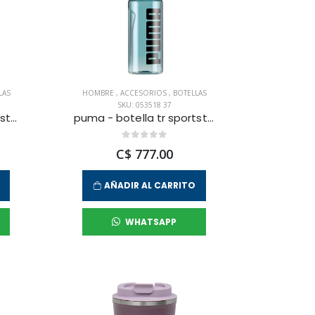
LAS
HOMBRE
,
ACCESORIOS
,
BOTELLAS
SKU: 053518 37
puma - botella tr sportstyle 600 ml para hombre
puma - botella tr sportstyle 600 ml para hombre
C$ 777.00
AÑADIR AL CARRITO
WHATSAPP