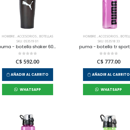
HOMBRE
,
ACCESORIOS
,
BOTELLAS
HOMBRE
,
ACCESORIOS
,
BOTEL
SKU: 053519 01
SKU: 053518 33
puma - botella shaker 600 ml para hombre
C$ 592.00
C$ 777.00
AÑADIR AL CARRITO
AÑADIR AL CARRITO
WHATSAPP
WHATSAPP