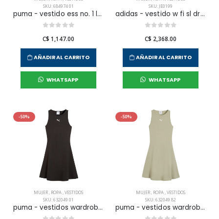
SKU: 684974 01
SKU: JE0199
puma - vestido ess no. 1 logo slim dress para mujer
adidas - vestido w fi sl dress para mujer
C$ 1,147.00
C$ 2,368.00
AÑADIR AL CARRITO
AÑADIR AL CARRITO
WHATSAPP
WHATSAPP
-50%
-50%
MUJER
,
ROPA
,
VESTIDOS
MUJER
,
ROPA
,
VESTIDOS
SKU: 632049 01
SKU: 632049 82
puma - vestidos wardrobe ess ribbed dress w para mujer
puma - vestidos wardrobe ess ribbed dress w para mujer