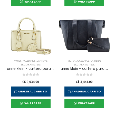
WHATSAPP
WHATSAPP
MUJER
,
ACCESORIOS
,
CARTERAS
MUJER
,
ACCESORIOS
,
CARTERAS
SKU: AKH5697-SES
SKU: AKH5727-BLK
anne klein - cartera para mujer
anne klein - cartera para mujer
C$ 3,034.00
C$ 3,441.00
AÑADIR AL CARRITO
AÑADIR AL CARRITO
WHATSAPP
WHATSAPP