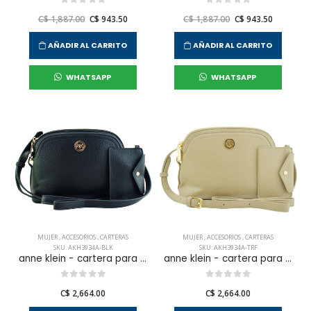
C$ 1,887.00
C$ 943.50
C$ 1,887.00
C$ 943.50
AÑADIR AL CARRITO
AÑADIR AL CARRITO
WHATSAPP
WHATSAPP
MUJER
,
ACCESORIOS
,
CARTERAS
MUJER
,
ACCESORIOS
,
CARTERAS
SKU: AKH3934A-BLK
SKU: AKH3934A-TRF
anne klein - cartera para mujer
anne klein - cartera para mujer
C$ 2,664.00
C$ 2,664.00