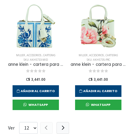
MUJER
,
ACCESORIOS
,
CARTERAS
MUJER
,
ACCESORIOS
,
CARTERAS
SKU: AKH5733-MID
SKU: AKH5735-PRC
anne klein - cartera para mujer
anne klein - cartera para mujer
C$ 3,441.00
C$ 3,441.00
AÑADIR AL CARRITO
AÑADIR AL CARRITO
WHATSAPP
WHATSAPP
Ver