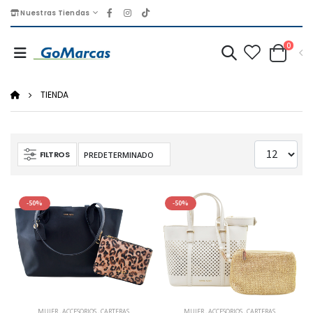
Nuestras Tiendas
0
TIENDA
FILTROS
-50%
-50%
MUJER
,
ACCESORIOS
,
CARTERAS
MUJER
,
ACCESORIOS
,
CARTERAS