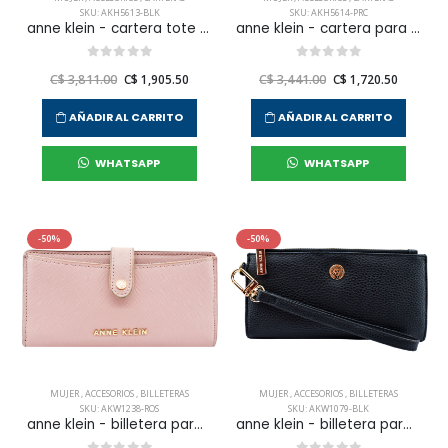
SKU: AKH5613-BLK
SKU: AKH5614-PRC
anne klein - cartera tote para mujer
anne klein - cartera para mujer
C$ 3,811.00
C$ 1,905.50
C$ 3,441.00
C$ 1,720.50
AÑADIR AL CARRITO
AÑADIR AL CARRITO
WHATSAPP
WHATSAPP
-50%
-50%
MUJER
,
ACCESORIOS
,
BILLETERAS
MUJER
,
ACCESORIOS
,
BILLETERAS
SKU: AKW1238-ROS
SKU: AKW1079-BLK
anne klein - billetera para mujer
anne klein - billetera para mujer