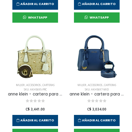
AÑADIR AL CARRITO
AÑADIR AL CARRITO
WHATSAPP
WHATSAPP
MUJER
,
ACCESORIOS
,
CARTERAS
MUJER
,
ACCESORIOS
,
CARTERAS
SKU: AKH5695-PRC
SKU: AKH5697-MID
anne klein - cartera para mujer
anne klein - cartera para mujer
C$ 3,441.00
C$ 3,034.00
AÑADIR AL CARRITO
AÑADIR AL CARRITO