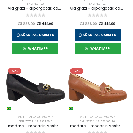
SKU: REGI-D3
SKU: REGI-D2
via grazi - alpargatas casual olivia para mujer
via grazi - alpargatas casual olivia para mujer
C$ 888.00
C$ 444.00
C$ 888.00
C$ 444.00
AÑADIR AL CARRITO
AÑADIR AL CARRITO
WHATSAPP
WHATSAPP
-50%
-50%
MUJER
,
CALZADO
,
MOCASIN
MUJER
,
CALZADO
,
MOCASIN
SKU: 7373.114.21736.15745
SKU: 7373.114.21736.100196
modare - mocasin vestir para mujer
modare - mocasin vestir para mujer