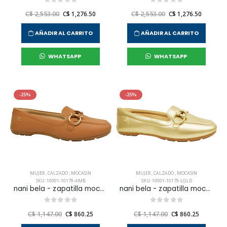
C$ 2,553.00
C$ 1,276.50
C$ 2,553.00
C$ 1,276.50
AÑADIR AL CARRITO
AÑADIR AL CARRITO
WHATSAPP
WHATSAPP
-25%
-25%
MUJER
,
CALZADO
,
MOCASIN
MUJER
,
CALZADO
,
MOCASIN
SKU: 10001-10179-AMB
SKU: 10001-10179-LGLD
nani bela - zapatilla mocasin casual para mujer
nani bela - zapatilla mocasin casual para mujer
C$ 1,147.00
C$ 860.25
C$ 1,147.00
C$ 860.25