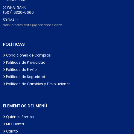
WHATSAPP:
(507) 6320-6666
EMAIL:
servicioalcliente@gomarcas.com
POLÍTICAS
Condiciones de Compras
Políticas de Privacidad
Políticas de Envío
Políticas de Seguridad
Políticas de Cambios y Devoluciones
ELEMENTOS DEL MENÚ
Quiénes Somos
Mi Cuenta
Carrito