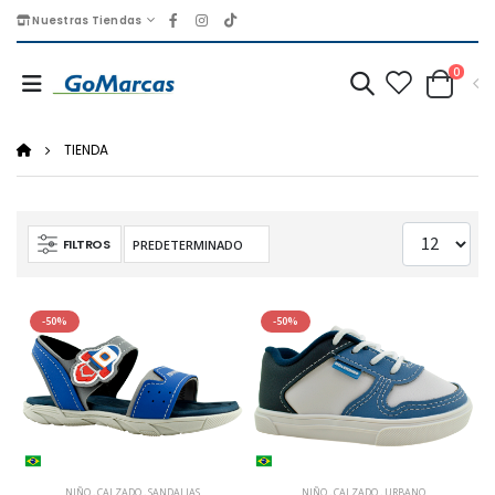
Nuestras Tiendas
0
TIENDA
FILTROS
-50%
-50%
NIÑO
,
CALZADO
,
SANDALIAS
NIÑO
,
CALZADO
,
URBANO