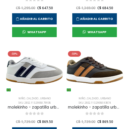
C$ 1,295.00
C$ 647.50
C$ 1,369.00
C$ 684.50
AÑADIR AL CARRITO
AÑADIR AL CARRITO
WHATSAPP
WHATSAPP
-50%
-50%
NIÑO
,
CALZADO
,
URBANO
NIÑO
,
CALZADO
,
URBANO
SKU: 2852.113.29080.79938
SKU: 2852.113.29080.93874
molekinho - zapatilla urbana sneakers casual para niño infante
molekinho - zapatilla urbana sneakers casual para niño infante
C$ 1,739.00
C$ 869.50
C$ 1,739.00
C$ 869.50