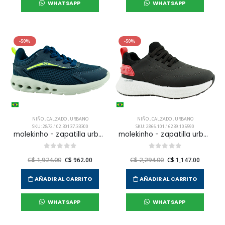
WHATSAPP
WHATSAPP
-50%
-50%
NIÑO
,
CALZADO
,
URBANO
NIÑO
,
CALZADO
,
URBANO
SKU: 2872.102.30137.33300
SKU: 2866.101.16239.105590
molekinho - zapatilla urbana sneakers casual para niño infante
molekinho - zapatilla urbana sneakers casual para niño infante
C$ 1,924.00
C$ 962.00
C$ 2,294.00
C$ 1,147.00
AÑADIR AL CARRITO
AÑADIR AL CARRITO
WHATSAPP
WHATSAPP