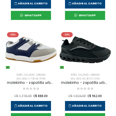
AÑADIR AL CARRITO
AÑADIR AL CARRITO
WHATSAPP
WHATSAPP
-50%
-50%
NIÑO
,
CALZADO
,
URBANO
NIÑO
,
CALZADO
,
URBANO
SKU: 2852.117.30140.75756
SKU: 2872.102.30137.15745
molekinho - zapatilla urbana sneakers casual para niño infante
molekinho - zapatilla urbana sneakers casual para niño infante
C$ 1,776.00
C$ 888.00
C$ 1,924.00
C$ 962.00
AÑADIR AL CARRITO
AÑADIR AL CARRITO