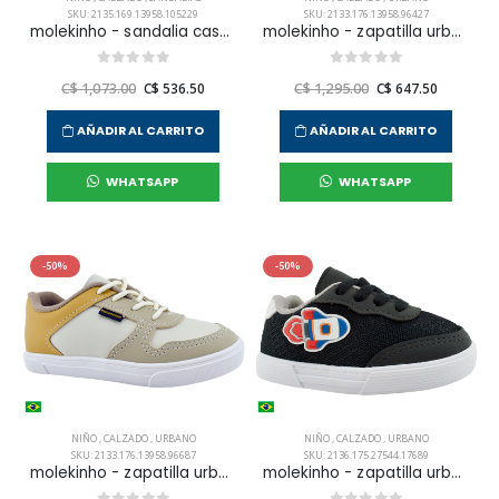
SKU: 2135.169.13958.105229
SKU: 2133.176.13958.96427
molekinho - sandalia casual para niño infante
molekinho - zapatilla urbana sneakers casual para niño infante
C$ 1,073.00
C$ 536.50
C$ 1,295.00
C$ 647.50
AÑADIR AL CARRITO
AÑADIR AL CARRITO
WHATSAPP
WHATSAPP
-50%
-50%
NIÑO
,
CALZADO
,
URBANO
NIÑO
,
CALZADO
,
URBANO
SKU: 2133.176.13958.96687
SKU: 2136.175.27544.17689
molekinho - zapatilla urbana sneakers casual para niño infante
molekinho - zapatilla urbana sneakers casual para niño infante