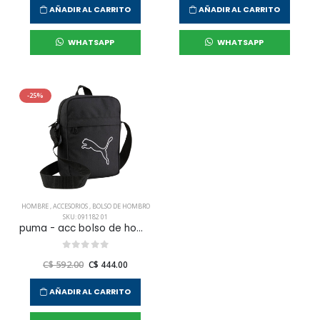
AÑADIR AL CARRITO
AÑADIR AL CARRITO
WHATSAPP
WHATSAPP
-25%
HOMBRE
,
ACCESORIOS
,
BOLSO DE HOMBRO
SKU: 091182 01
puma - acc bolso de hombro plus portable para hombre
C$ 592.00
C$ 444.00
AÑADIR AL CARRITO