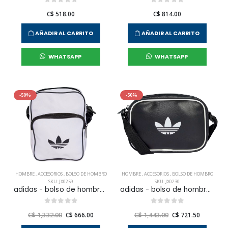
C$ 518.00
C$ 814.00
AÑADIR AL CARRITO
AÑADIR AL CARRITO
WHATSAPP
WHATSAPP
-50%
-50%
HOMBRE
,
ACCESORIOS
,
BOLSO DE HOMBRO
HOMBRE
,
ACCESORIOS
,
BOLSO DE HOMBRO
SKU: JX0259
SKU: JX0230
adidas - bolso de hombro adicolor sib para hombre
adidas - bolso de hombro airliner xs para hombre
C$ 1,332.00
C$ 666.00
C$ 1,443.00
C$ 721.50