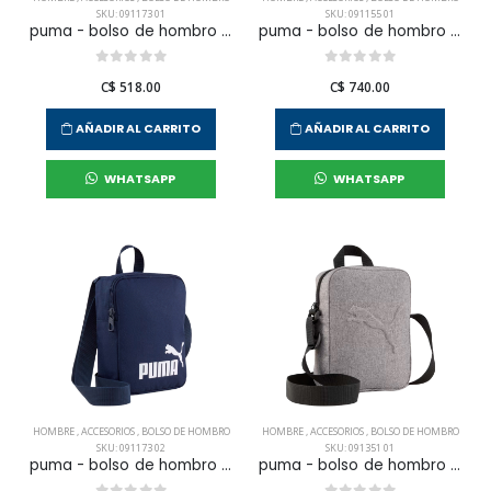
SKU: 091173 01
SKU: 091155 01
puma - bolso de hombro puma phase portable para hombre
puma - bolso de hombro puma buzz portable para hombre
C$ 518.00
C$ 740.00
AÑADIR AL CARRITO
AÑADIR AL CARRITO
WHATSAPP
WHATSAPP
HOMBRE
,
ACCESORIOS
,
BOLSO DE HOMBRO
HOMBRE
,
ACCESORIOS
,
BOLSO DE HOMBRO
SKU: 091173 02
SKU: 091351 01
puma - bolso de hombro puma phase para hombre
puma - bolso de hombro puma buzz para hombre