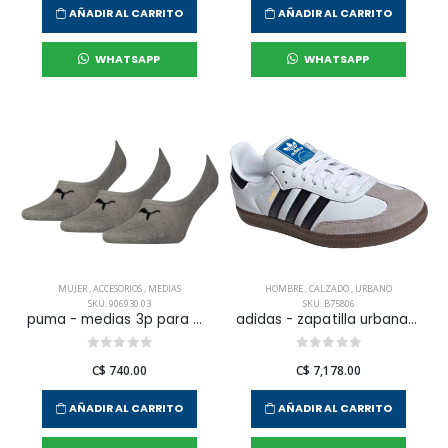
AÑADIR AL CARRITO
AÑADIR AL CARRITO
WHATSAPP
WHATSAPP
MUJER
,
ACCESORIOS
,
MEDIAS
HOMBRE
,
CALZADO
,
URBANO
SKU: 906930 03
SKU: B75806
puma - medias 3p para mujer
adidas - zapatilla urbana samba og para hombre
C$ 740.00
C$ 7,178.00
AÑADIR AL CARRITO
AÑADIR AL CARRITO