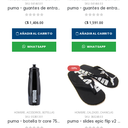
SKU: 041465 01
SKU: 041466 03
puma - guantes de entranamiento tr ess gloves para hombre
puma - guantes de entranamiento tr ess gloves up para hombre
C$ 1,406.00
C$ 1,591.00
AÑADIR AL CARRITO
AÑADIR AL CARRITO
WHATSAPP
WHATSAPP
-50%
HOMBRE
,
ACCESORIOS
,
BOTELLAS
HOMBRE
,
CALZADO
,
CHANCLAS
SKU: 053813 01
SKU: 360248 03
puma - botella tr core 750 ml para hombre
puma - slides epic flip v2 para hombre