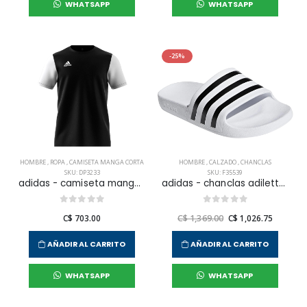
WHATSAPP
WHATSAPP
-25%
HOMBRE
,
ROPA
,
CAMISETA MANGA CORTA
HOMBRE
,
CALZADO
,
CHANCLAS
SKU: DP3233
SKU: F35539
adidas - camiseta manga corta estro 19 jsy para hombre
adidas - chanclas adilette aqua para hombre
C$ 703.00
C$ 1,369.00
C$ 1,026.75
AÑADIR AL CARRITO
AÑADIR AL CARRITO
WHATSAPP
WHATSAPP