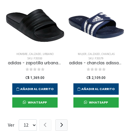
HOMBRE
,
CALZADO
,
URBANO
MUJER
,
CALZADO
,
CHANCLAS
SKU: F35550
SKU: F35579
adidas - zapatilla urbana adilette aqua para hombre
adidas - chanclas adissage para mujer
C$ 1,369.00
C$ 2,109.00
AÑADIR AL CARRITO
AÑADIR AL CARRITO
WHATSAPP
WHATSAPP
Ver