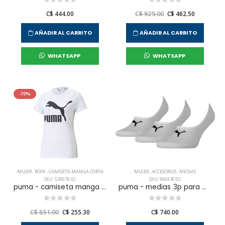
C$ 444.00
C$ 925.00
C$ 462.50
AÑADIR AL CARRITO
AÑADIR AL CARRITO
WHATSAPP
WHATSAPP
-70%
MUJER
,
ROPA
,
CAMISETA MANGA CORTA
MUJER
,
ACCESORIOS
,
MEDIAS
SKU: 530076 02
SKU: 906930 02
puma - camiseta manga corta classics logo para hombre mujer
puma - medias 3p para mujer
C$ 851.00
C$ 255.30
C$ 740.00