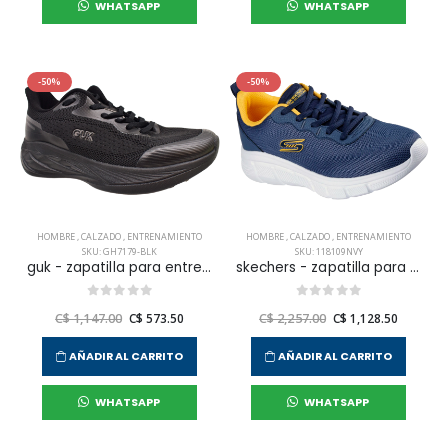
WHATSAPP
WHATSAPP
-50%
-50%
HOMBRE
,
CALZADO
,
ENTRENAMIENTO
HOMBRE
,
CALZADO
,
ENTRENAMIENTO
SKU: GH7179-BLK
SKU: 118109NVY
guk - zapatilla para entrenar gh7179 para hombre
skechers - zapatilla para entrenamiento bobs b flex - icy edge para hombre
C$ 1,147.00
C$ 573.50
C$ 2,257.00
C$ 1,128.50
AÑADIR AL CARRITO
AÑADIR AL CARRITO
WHATSAPP
WHATSAPP