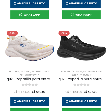
AÑADIR AL CARRITO
AÑADIR AL CARRITO
WHATSAPP
WHATSAPP
-50%
-50%
HOMBRE
,
CALZADO
,
ENTRENAMIENTO
HOMBRE
,
CALZADO
,
ENTRENAMIENTO
SKU: GH7175-WHT
SKU: GH7177-FBLK
guk - zapatilla para entrenar gh7175 para hombre
guk - zapatilla para entrenar gh7177 para hombre
C$ 1,184.00
C$ 592.00
C$ 1,184.00
C$ 592.00
AÑADIR AL CARRITO
AÑADIR AL CARRITO