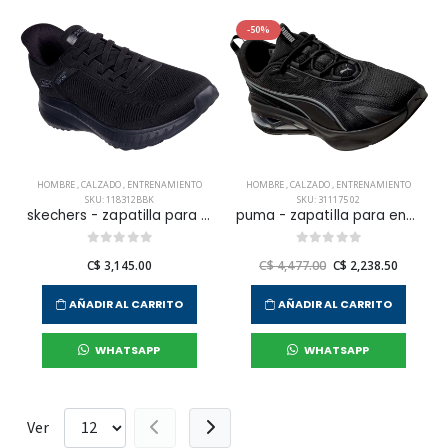
-50%
HOMBRE
,
CALZADO
,
ENTRENAMIENTO
HOMBRE
,
CALZADO
,
ENTRENAMIENTO
SKU: 118312BBK
SKU: 311175 02
skechers - zapatilla para entrenamiento bobs squad chaos para hombre
puma - zapatilla para entranamiento cell solar para hombre
C$ 3,145.00
C$ 4,477.00
C$ 2,238.50
AÑADIR AL CARRITO
AÑADIR AL CARRITO
WHATSAPP
WHATSAPP
Ver