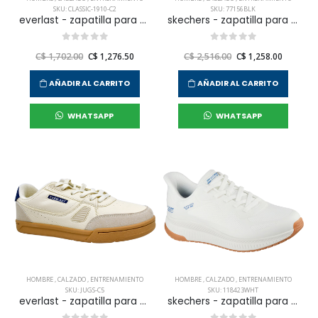
SKU: CLASSIC-1910-C2
SKU: 77156BLK
everlast - zapatilla para entrenamiento classic para hombre
skechers - zapatilla para entrenamiento nampa para hombre
C$ 1,702.00
C$ 1,276.50
C$ 2,516.00
C$ 1,258.00
AÑADIR AL CARRITO
AÑADIR AL CARRITO
WHATSAPP
WHATSAPP
HOMBRE
,
CALZADO
,
ENTRENAMIENTO
HOMBRE
,
CALZADO
,
ENTRENAMIENTO
SKU: JUGS-C5
SKU: 118423WHT
everlast - zapatilla para entrenamiento jugs para hombre
skechers - zapatilla para entrenamiento bobs squad 4 para hombre