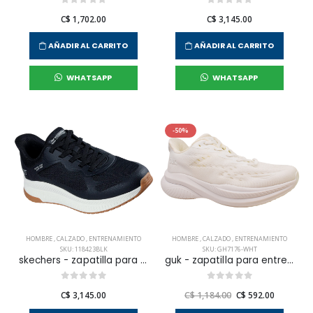
C$ 1,702.00
C$ 3,145.00
AÑADIR AL CARRITO
AÑADIR AL CARRITO
WHATSAPP
WHATSAPP
-50%
HOMBRE
,
CALZADO
,
ENTRENAMIENTO
HOMBRE
,
CALZADO
,
ENTRENAMIENTO
SKU: 118423BLK
SKU: GH7176-WHT
skechers - zapatilla para entrenamiento bobs squad 4 para hombre
guk - zapatilla para entrenar gh7176 para hombre
C$ 3,145.00
C$ 1,184.00
C$ 592.00