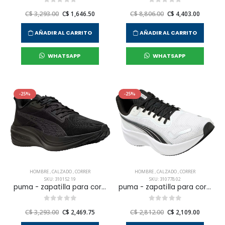
C$ 3,293.00
C$ 1,646.50
C$ 8,806.00
C$ 4,403.00
AÑADIR AL CARRITO
AÑADIR AL CARRITO
WHATSAPP
WHATSAPP
-25%
-25%
HOMBRE
,
CALZADO
,
CORRER
HOMBRE
,
CALZADO
,
CORRER
SKU: 310152 19
SKU: 310778 02
puma - zapatilla para correr darter pro para hombre
puma - zapatilla para correr pounce lite para hombre
C$ 3,293.00
C$ 2,469.75
C$ 2,812.00
C$ 2,109.00