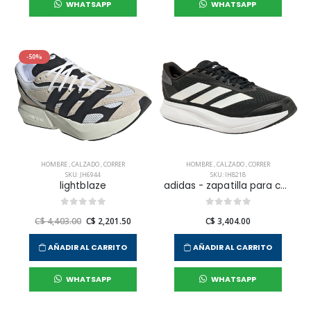
WHATSAPP
WHATSAPP
-50%
HOMBRE
,
CALZADO
,
CORRER
HOMBRE
,
CALZADO
,
CORRER
SKU: JH6944
SKU: IH8218
lightblaze
adidas - zapatilla para correr duramo sl2 para hombre
C$ 4,403.00
C$ 2,201.50
C$ 3,404.00
AÑADIR AL CARRITO
AÑADIR AL CARRITO
WHATSAPP
WHATSAPP