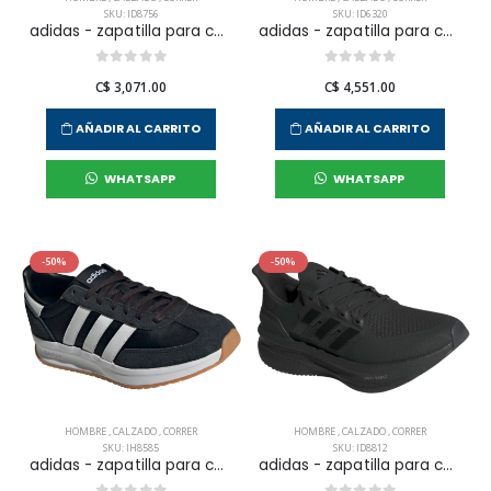
SKU: ID8756
SKU: ID6320
adidas - zapatilla para correr galaxy 7 para hombre
adidas - zapatilla para correr questar 3 para hombre
C$ 3,071.00
C$ 4,551.00
AÑADIR AL CARRITO
AÑADIR AL CARRITO
WHATSAPP
WHATSAPP
-50%
-50%
HOMBRE
,
CALZADO
,
CORRER
HOMBRE
,
CALZADO
,
CORRER
SKU: IH8585
SKU: ID8812
adidas - zapatilla para correr run 70s 2.0 para hombre
adidas - zapatilla para correr ultraboost 5 para hombre