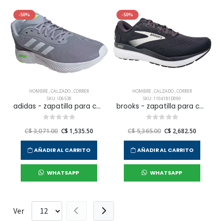
-50%
-50%
HOMBRE
,
CALZADO
,
CORRER
HOMBRE
,
CALZADO
,
CORRER
SKU: ID6530
SKU: 1104181D090
adidas - zapatilla para correr cloud foam move para hombre
brooks - zapatilla para correr ghost 16 para hombre
C$ 3,071.00
C$ 1,535.50
C$ 5,365.00
C$ 2,682.50
AÑADIR AL CARRITO
AÑADIR AL CARRITO
WHATSAPP
WHATSAPP
Ver