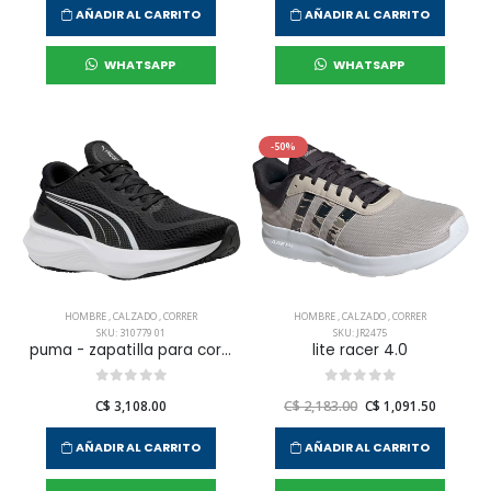
AÑADIR AL CARRITO
AÑADIR AL CARRITO
WHATSAPP
WHATSAPP
-50%
HOMBRE
,
CALZADO
,
CORRER
HOMBRE
,
CALZADO
,
CORRER
SKU: 310779 01
SKU: JR2475
puma - zapatilla para correr scend pro 2 para hombre
lite racer 4.0
C$ 3,108.00
C$ 2,183.00
C$ 1,091.50
AÑADIR AL CARRITO
AÑADIR AL CARRITO