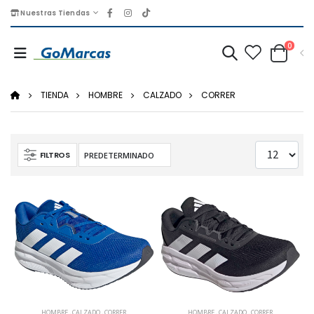
Nuestras Tiendas
0
TIENDA
HOMBRE
CALZADO
CORRER
FILTROS
HOMBRE
,
CALZADO
,
CORRER
HOMBRE
,
CALZADO
,
CORRER