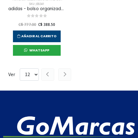
SKU: JE8341
adidas - bolso organizador linear org para hombre
C$ 777.00
C$ 388.50
AÑADIR AL CARRITO
WHATSAPP
Ver