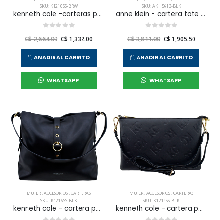
SKU: K1210SS-BRW
SKU: AKH5613-BLK
kenneth cole -carteras para mujer
anne klein - cartera tote para mujer
C$ 2,664.00
C$ 1,332.00
C$ 3,811.00
C$ 1,905.50
AÑADIR AL CARRITO
AÑADIR AL CARRITO
WHATSAPP
WHATSAPP
MUJER
,
ACCESORIOS
,
CARTERAS
MUJER
,
ACCESORIOS
,
CARTERAS
SKU: K1216SS-BLK
SKU: K1219SS-BLK
kenneth cole - cartera para mujer
kenneth cole - cartera para mujer