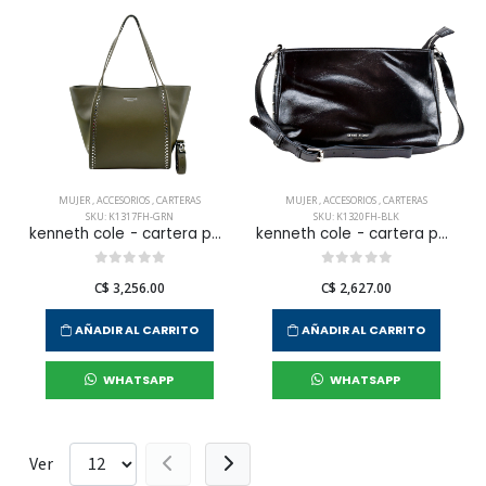
MUJER
,
ACCESORIOS
,
CARTERAS
MUJER
,
ACCESORIOS
,
CARTERAS
SKU: K1317FH-GRN
SKU: K1320FH-BLK
kenneth cole - cartera para mujer
kenneth cole - cartera para mujer
C$ 3,256.00
C$ 2,627.00
AÑADIR AL CARRITO
AÑADIR AL CARRITO
WHATSAPP
WHATSAPP
Ver