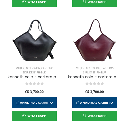
WHATSAPP
WHATSAPP
MUJER
,
ACCESORIOS
,
CARTERAS
MUJER
,
ACCESORIOS
,
CARTERAS
SKU: K1311FH-BLK
SKU: K1311FH-BUR
kenneth cole - cartera para mujer
kenneth cole - cartera para mujer
C$ 3,700.00
C$ 3,700.00
AÑADIR AL CARRITO
AÑADIR AL CARRITO
WHATSAPP
WHATSAPP