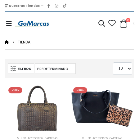
Nuestras Tiendas
0
TIENDA
FILTROS
-50%
-50%
MUJER
,
ACCESORIOS
,
CARTERAS
MUJER
,
ACCESORIOS
,
CARTERAS