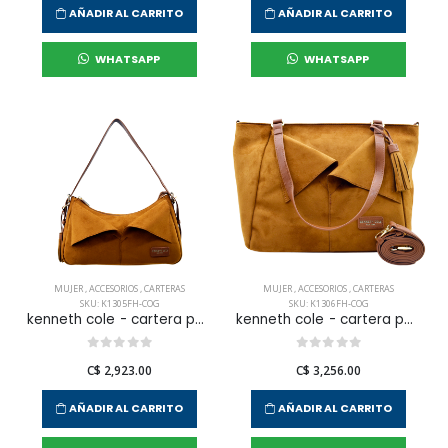
AÑADIR AL CARRITO
AÑADIR AL CARRITO
WHATSAPP
WHATSAPP
MUJER
,
ACCESORIOS
,
CARTERAS
MUJER
,
ACCESORIOS
,
CARTERAS
SKU: K1305FH-COG
SKU: K1306FH-COG
kenneth cole - cartera para mujer
kenneth cole - cartera para mujer
C$ 2,923.00
C$ 3,256.00
AÑADIR AL CARRITO
AÑADIR AL CARRITO