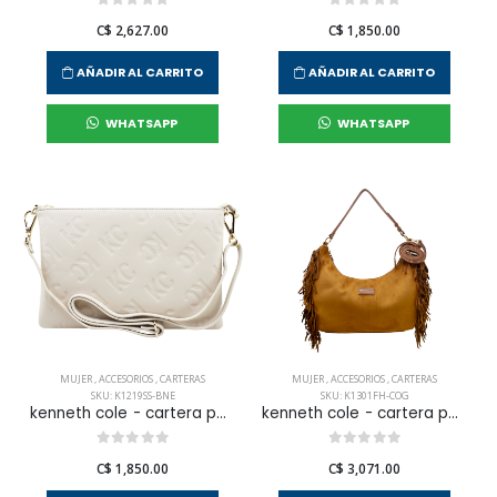
C$ 2,627.00
C$ 1,850.00
AÑADIR AL CARRITO
AÑADIR AL CARRITO
WHATSAPP
WHATSAPP
MUJER
,
ACCESORIOS
,
CARTERAS
MUJER
,
ACCESORIOS
,
CARTERAS
SKU: K1219SS-BNE
SKU: K1301FH-COG
kenneth cole - cartera para mujer
kenneth cole - cartera para mujer
C$ 1,850.00
C$ 3,071.00