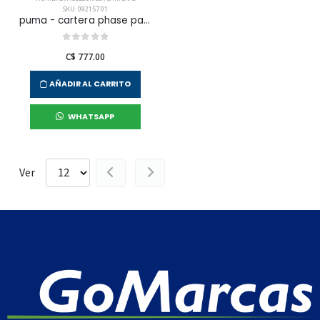
SKU: 092157 01
puma - cartera phase packable tote para hombre
C$ 777.00
AÑADIR AL CARRITO
WHATSAPP
Ver