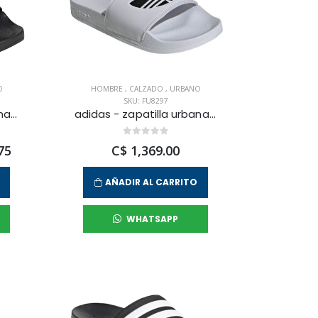
O
HOMBRE
,
CALZADO
,
URBANO
SKU: FU8297
adidas - zapatilla urbana adilette lite para hombre
adidas - zapatilla urbana adilette lite para hombre
75
C$ 1,369.00
AÑADIR AL CARRITO
WHATSAPP