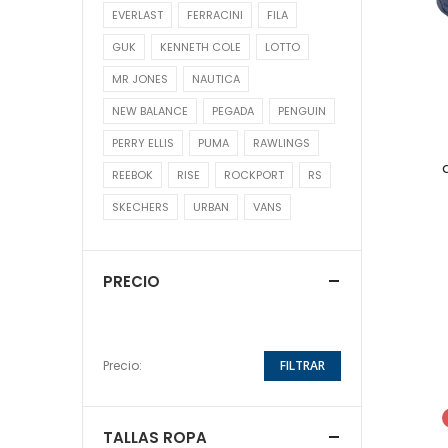
EVERLAST
FERRACINI
FILA
GUK
KENNETH COLE
LOTTO
MR JONES
NAUTICA
NEW BALANCE
PEGADA
PENGUIN
PERRY ELLIS
PUMA
RAWLINGS
REEBOK
RISE
ROCKPORT
RS
SKECHERS
URBAN
VANS
PRECIO
Precio:
FILTRAR
TALLAS ROPA