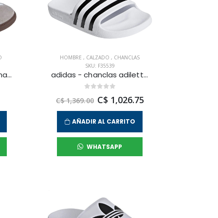
O
HOMBRE
,
CALZADO
,
CHANCLAS
SKU: F35539
adidas - zapatilla urbana samba og para hombre
adidas - chanclas adilette aqua para hombre
C$ 1,026.75
C$ 1,369.00
AÑADIR AL CARRITO
WHATSAPP