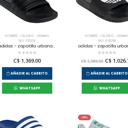
HOMBRE
,
CALZADO
,
URBANO
HOMBRE
,
CALZADO
,
URBAN
SKU: F35550
SKU: FU8298
adidas - zapatilla urbana adilette aqua para hombre
C$ 1,369.00
C$ 1,026.
C$ 1,369.00
AÑADIR AL CARRITO
AÑADIR AL CARRITO
WHATSAPP
WHATSAPP
-50%