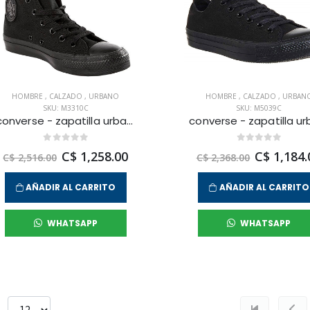
HOMBRE
,
CALZADO
,
URBANO
HOMBRE
,
CALZADO
,
URBAN
SKU: M3310C
SKU: M5039C
converse - zapatilla urbana chuck taylor all star hi para hombre
C$ 1,258.00
C$ 1,184.
C$ 2,516.00
C$ 2,368.00
AÑADIR AL CARRITO
AÑADIR AL CARRITO
WHATSAPP
WHATSAPP