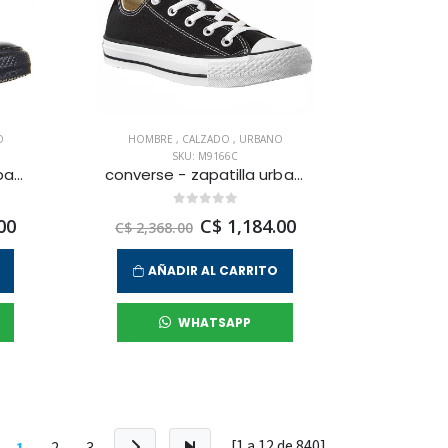
O
HOMBRE
,
CALZADO
,
URBANO
SKU: M9166C
converse - zapatilla urbana chuck taylor all star core ox para hombre
converse - zapatilla urbana chuck taylor all star para hombre
00
C$ 1,184.00
C$ 2,368.00
AÑADIR AL CARRITO
WHATSAPP
[1 a
12
de
840
]
1
2
3