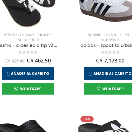
HOMBRE
,
CALZADO
,
CHANCLAS
HOMBRE
,
CALZADO
,
URBAN
SKU: 360248 03
SKU: B75806
puma - slides epic flip v2 para hombre
C$ 462.50
C$ 7,178.00
C$ 925.00
AÑADIR AL CARRITO
AÑADIR AL CARRITO
WHATSAPP
WHATSAPP
-25%