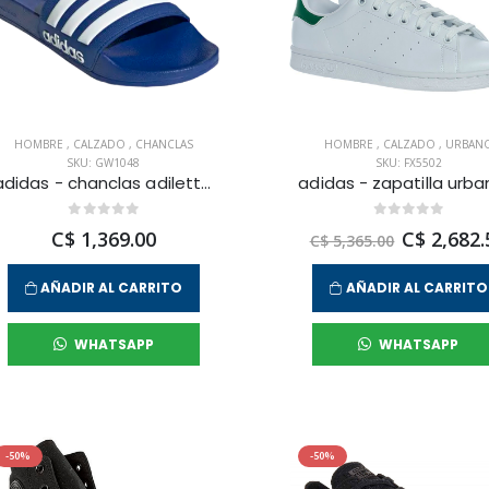
HOMBRE
,
CALZADO
,
CHANCLAS
HOMBRE
,
CALZADO
,
URBAN
SKU: GW1048
SKU: FX5502
adidas - chanclas adilette shower para hombre
C$ 1,369.00
C$ 2,682.
C$ 5,365.00
AÑADIR AL CARRITO
AÑADIR AL CARRITO
WHATSAPP
WHATSAPP
-50%
-50%