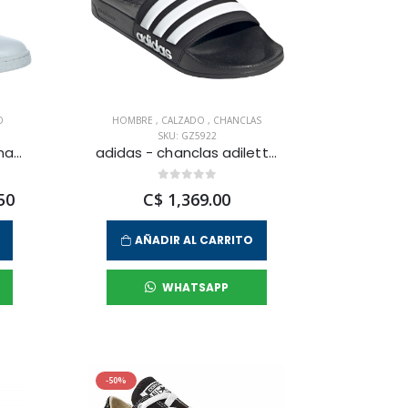
O
HOMBRE
,
CALZADO
,
CHANCLAS
SKU: GZ5922
adidas - zapatilla urbana stan smith para hombre
adidas - chanclas adilette shower para hombre
50
C$ 1,369.00
AÑADIR AL CARRITO
WHATSAPP
-50%