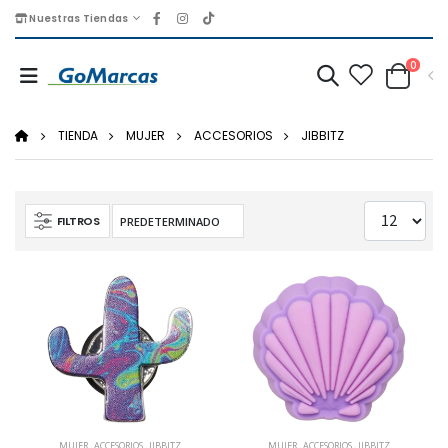
Nuestras Tiendas
0
TIENDA
MUJER
ACCESORIOS
JIBBITZ
FILTROS
MUJER
,
ACCESORIOS
,
JIBBITZ
MUJER
,
ACCESORIOS
,
JIBBITZ