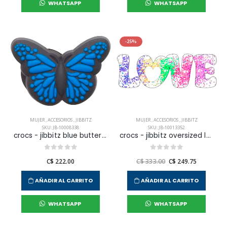
WHATSAPP
WHATSAPP
-25%
MUJER
,
ACCESORIOS
,
JIBBITZ
MUJER
,
ACCESORIOS
,
JIBBITZ
SKU: JB-10008338
SKU: JB-10013352
crocs - jibbitz blue butterfly unisex
crocs - jibbitz oversized love squish unisex
C$ 222.00
C$ 333.00
C$ 249.75
AÑADIR AL CARRITO
AÑADIR AL CARRITO
WHATSAPP
WHATSAPP