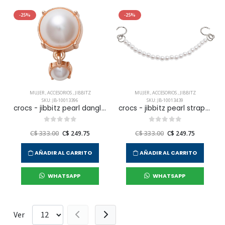
-25%
-25%
MUJER
,
ACCESORIOS
,
JIBBITZ
MUJER
,
ACCESORIOS
,
JIBBITZ
SKU: JB-10013396
SKU: JB-10013439
crocs - jibbitz pearl dangle unisex
crocs - jibbitz pearl strap chain unisex
C$ 333.00
C$ 249.75
C$ 333.00
C$ 249.75
AÑADIR AL CARRITO
AÑADIR AL CARRITO
WHATSAPP
WHATSAPP
Ver