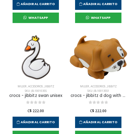
AÑADIR AL CARRITO
AÑADIR AL CARRITO
WHATSAPP
WHATSAPP
MUJER
,
ACCESORIOS
,
JIBBITZ
MUJER
,
ACCESORIOS
,
JIBBITZ
SKU: JB-10010355
SKU: JB-10013551
crocs - jibbitz swan unisex
crocs - jibbitz d dog with paws unisex
C$ 222.00
C$ 222.00
AÑADIR AL CARRITO
AÑADIR AL CARRITO