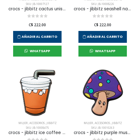
SKU: JB-10007127
SKU: JB-10008226
crocs - jibbitz cactus unisex
crocs - jibbitz seashell naturaleza unisex
C$ 222.00
C$ 222.00
AÑADIR AL CARRITO
AÑADIR AL CARRITO
WHATSAPP
WHATSAPP
MUJER
,
ACCESORIOS
,
JIBBITZ
MUJER
,
ACCESORIOS
,
JIBBITZ
SKU: JB-10008475
SKU: JB-10010263
crocs - jibbitz ice coffee unisex
crocs - jibbitz purple mushroom character unisex