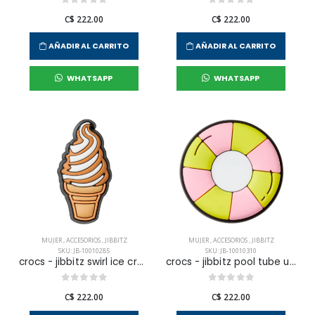
C$ 222.00
C$ 222.00
AÑADIR AL CARRITO
AÑADIR AL CARRITO
WHATSAPP
WHATSAPP
MUJER
,
ACCESORIOS
,
JIBBITZ
MUJER
,
ACCESORIOS
,
JIBBITZ
SKU: JB-10010285
SKU: JB-10010310
crocs - jibbitz swirl ice cream cone unisex
crocs - jibbitz pool tube unisex
C$ 222.00
C$ 222.00