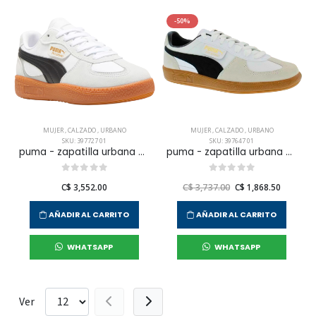
-50%
MUJER
,
CALZADO
,
URBANO
MUJER
,
CALZADO
,
URBANO
SKU: 397727 01
SKU: 397647 01
puma - zapatilla urbana palermo lamoda para mujer
puma - zapatilla urbana palermo lth wmn
C$ 3,552.00
C$ 3,737.00
C$ 1,868.50
AÑADIR AL CARRITO
AÑADIR AL CARRITO
WHATSAPP
WHATSAPP
Ver