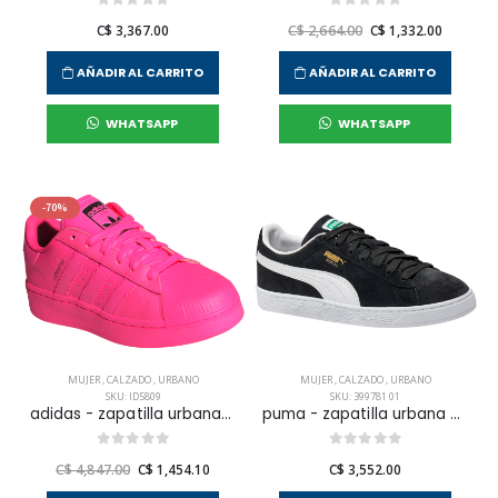
C$ 3,367.00
C$ 2,664.00
C$ 1,332.00
AÑADIR AL CARRITO
AÑADIR AL CARRITO
WHATSAPP
WHATSAPP
-70%
MUJER
,
CALZADO
,
URBANO
MUJER
,
CALZADO
,
URBANO
SKU: ID5809
SKU: 399781 01
adidas - zapatilla urbana superstar para mujer
puma - zapatilla urbana suede classic para mujer
C$ 4,847.00
C$ 1,454.10
C$ 3,552.00