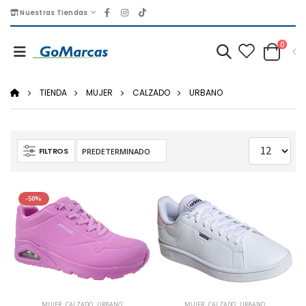
Nuestras Tiendas
0
TIENDA
MUJER
CALZADO
URBANO
FILTROS
-50%
MUJER
,
CALZADO
,
URBANO
MUJER
,
CALZADO
,
URBANO