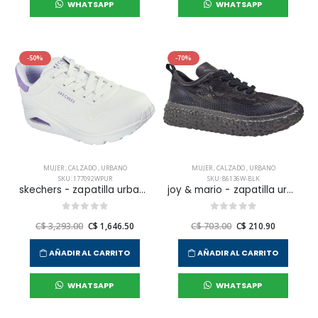
WHATSAPP
WHATSAPP
-50%
-70%
MUJER
,
CALZADO
,
URBANO
MUJER
,
CALZADO
,
URBANO
SKU: 177092WPUR
SKU: 86136W-BLK
skechers - zapatilla urbana uno - pop back para mujer
joy & mario - zapatilla urbana casual para mujer
C$ 3,293.00
C$ 1,646.50
C$ 703.00
C$ 210.90
AÑADIR AL CARRITO
AÑADIR AL CARRITO
WHATSAPP
WHATSAPP