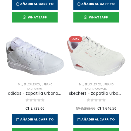
AÑADIR AL CARRITO
AÑADIR AL CARRITO
WHATSAPP
WHATSAPP
-50%
MUJER
,
CALZADO
,
URBANO
MUJER
,
CALZADO
,
URBANO
SKU: IG9194
SKU: 177092WCRL
adidas - zapatilla urbana advantage base 2.0 para mujer
skechers - zapatilla urbana uno - pop back para mujer
C$ 2,738.00
C$ 3,293.00
C$ 1,646.50
AÑADIR AL CARRITO
AÑADIR AL CARRITO