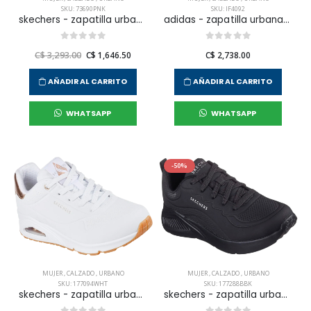
SKU: 73690PNK
SKU: IF4092
skechers - zapatilla urbana uno -stand on air para mujer
adidas - zapatilla urbana urban court para mujer
C$ 3,293.00
C$ 1,646.50
C$ 2,738.00
AÑADIR AL CARRITO
AÑADIR AL CARRITO
WHATSAPP
WHATSAPP
-50%
MUJER
,
CALZADO
,
URBANO
MUJER
,
CALZADO
,
URBANO
SKU: 177094WHT
SKU: 177288BBK
skechers - zapatilla urbana uno para mujer
skechers - zapatilla urbana uno lite para mujer