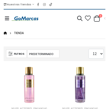
Nuestras Tiendas
0
TIENDA
FILTROS
MUJER
,
ACCESORIOS
,
FRAGANGIAS
MUJER
,
ACCESORIOS
,
FRAGANGIAS