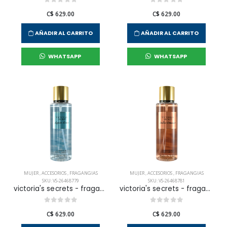
C$ 629.00
C$ 629.00
AÑADIR AL CARRITO
AÑADIR AL CARRITO
WHATSAPP
WHATSAPP
MUJER
,
ACCESORIOS
,
FRAGANGIAS
MUJER
,
ACCESORIOS
,
FRAGANGIAS
SKU: VS-26468779
SKU: VS-26468781
victoria's secrets - fragancia corporal aqua kiss para mujer
victoria's secrets - fragancia corporal amber romance para mujer
C$ 629.00
C$ 629.00