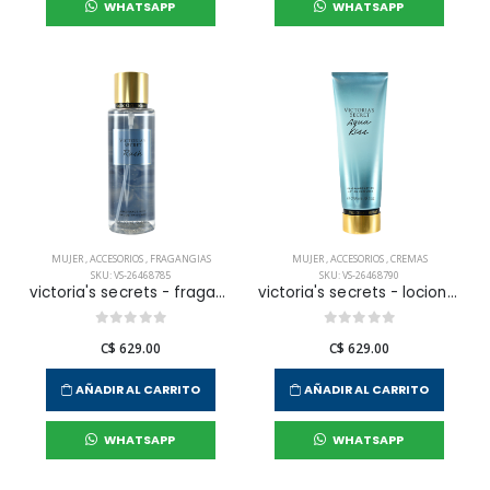
WHATSAPP
WHATSAPP
MUJER
,
ACCESORIOS
,
FRAGANGIAS
MUJER
,
ACCESORIOS
,
CREMAS
SKU: VS-26468785
SKU: VS-26468790
victoria's secrets - fragancia corporal rush para mujer
victoria's secrets - locion corporal aqua kiss body para mujer
C$ 629.00
C$ 629.00
AÑADIR AL CARRITO
AÑADIR AL CARRITO
WHATSAPP
WHATSAPP