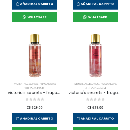
AÑADIR AL CARRITO
AÑADIR AL CARRITO
WHATSAPP
WHATSAPP
MUJER
,
ACCESORIOS
,
FRAGANGIAS
MUJER
,
ACCESORIOS
,
FRAGANGIAS
SKU: VS-26468783
SKU: VS-26468784
victoria's secrets - fragancia corporal temptation para mujer
victoria's secrets - fragancia corporal romantic para mujer
C$ 629.00
C$ 629.00
AÑADIR AL CARRITO
AÑADIR AL CARRITO