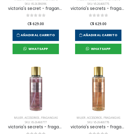
SKU: VS-26306096
SKU: VS-26468775
victoria's secret - fragancia corporal pure seduction shimmer para mujer
victoria's secrets - fragancia corporal love spell para mujer
C$ 629.00
C$ 629.00
AÑADIR AL CARRITO
AÑADIR AL CARRITO
WHATSAPP
WHATSAPP
MUJER
,
ACCESORIOS
,
FRAGANGIAS
MUJER
,
ACCESORIOS
,
FRAGANGIAS
SKU: VS-26468777
SKU: VS-26468778
victoria's secrets - fragancia corporal velvet petals para mujer
victoria's secrets - fragancia corporal bare vainilla para mujer