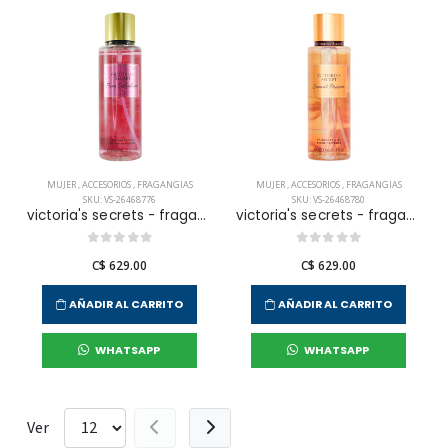
MUJER
,
ACCESORIOS
,
FRAGANGIAS
MUJER
,
ACCESORIOS
,
FRAGANGIAS
SKU: VS-26468776
SKU: VS-26468780
victoria's secrets - fragancia corporal pure seduction para mujer
victoria's secrets - fragancia corporal coconut passion para mujer
C$ 629.00
C$ 629.00
AÑADIR AL CARRITO
AÑADIR AL CARRITO
WHATSAPP
WHATSAPP
Ver