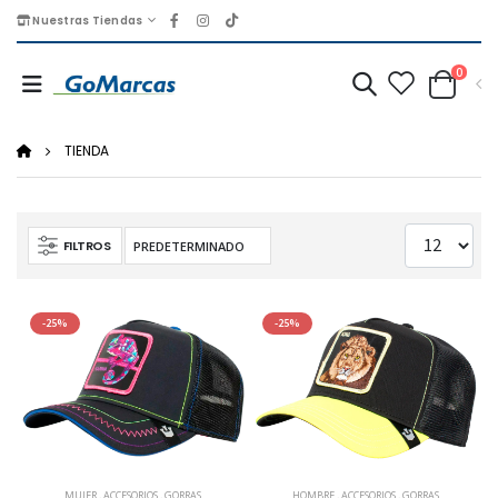
Nuestras Tiendas
0
TIENDA
FILTROS
-25%
-25%
MUJER
,
ACCESORIOS
,
GORRAS
HOMBRE
,
ACCESORIOS
,
GORRAS