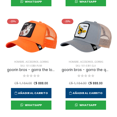
WHATSAPP
WHATSAPP
-25%
-25%
HOMBRE
,
ACCESORIOS
,
GORRAS
HOMBRE
,
ACCESORIOS
,
GORRAS
SKU: 101-0389-PUM
SKU: 101-0391-SLA
goorin bros - gorra the lone wolf para hombre
goorin bros - gorra the queen bee para hombre
C$ 1,184.00
C$ 888.00
C$ 1,184.00
C$ 888.00
AÑADIR AL CARRITO
AÑADIR AL CARRITO
WHATSAPP
WHATSAPP