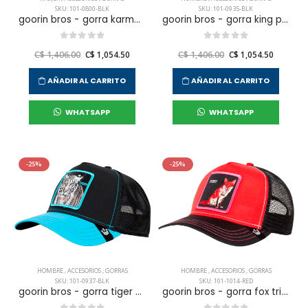
SKU: 101-0800-BLK
SKU: 101-0935-BLK
goorin bros - gorra karmaa para mujer
goorin bros - gorra king para hombre
C$ 1,406.00
C$ 1,054.50
C$ 1,406.00
C$ 1,054.50
AÑADIR AL CARRITO
AÑADIR AL CARRITO
WHATSAPP
WHATSAPP
-25%
-25%
HOMBRE
,
ACCESORIOS
,
GORRAS
HOMBRE
,
ACCESORIOS
,
GORRAS
SKU: 101-0937-BLK
SKU: 101-1014-RED
goorin bros - gorra tiger para hombre
goorin bros - gorra fox trip para hombre