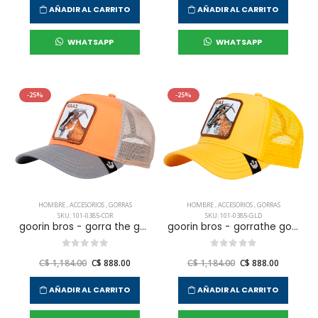
AÑADIR AL CARRITO
AÑADIR AL CARRITO
WHATSAPP
WHATSAPP
-25%
-25%
HOMBRE
,
ACCESORIOS
,
GORRAS
HOMBRE
,
ACCESORIOS
,
GORRAS
SKU: 101-0385-COR
SKU: 101-0385-GLD
goorin bros - gorra the goat para hombre
goorin bros - gorrathe goat para hombre
C$ 1,184.00
C$ 888.00
C$ 1,184.00
C$ 888.00
AÑADIR AL CARRITO
AÑADIR AL CARRITO