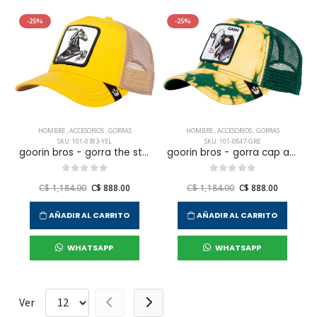
-25%
-25%
HOMBRE
,
ACCESORIOS
,
GORRAS
HOMBRE
,
ACCESORIOS
,
GORRAS
SKU: 101-0393-YEL
SKU: 101-0847-GRE
goorin bros - gorra the stallion para hombre
goorin bros - gorra cap acid cow para hombre
C$ 1,184.00
C$ 888.00
C$ 1,184.00
C$ 888.00
AÑADIR AL CARRITO
AÑADIR AL CARRITO
WHATSAPP
WHATSAPP
Ver