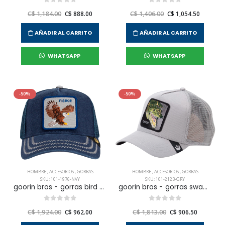
C$ 1,184.00
C$ 888.00
C$ 1,406.00
C$ 1,054.50
AÑADIR AL CARRITO
AÑADIR AL CARRITO
WHATSAPP
WHATSAPP
-50%
-50%
HOMBRE
,
ACCESORIOS
,
GORRAS
HOMBRE
,
ACCESORIOS
,
GORRAS
SKU: 101-1976-NVY
SKU: 101-2123-GRY
goorin bros - gorras bird of prey para hombre
goorin bros - gorras swamp monster para hombre
C$ 1,924.00
C$ 962.00
C$ 1,813.00
C$ 906.50