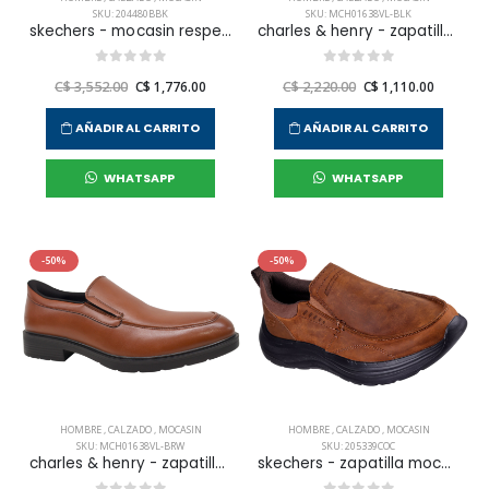
SKU: 204480BBK
SKU: MCH01638VL-BLK
skechers - mocasin respected para hombre
charles & henry - zapatilla oxford regal times para hombre
C$ 3,552.00
C$ 1,776.00
C$ 2,220.00
C$ 1,110.00
AÑADIR AL CARRITO
AÑADIR AL CARRITO
WHATSAPP
WHATSAPP
-50%
-50%
HOMBRE
,
CALZADO
,
MOCASIN
HOMBRE
,
CALZADO
,
MOCASIN
SKU: MCH01638VL-BRW
SKU: 205339COC
charles & henry - zapatilla oxford regal times para hombre
skechers - zapatilla mocasin decklan para hombre