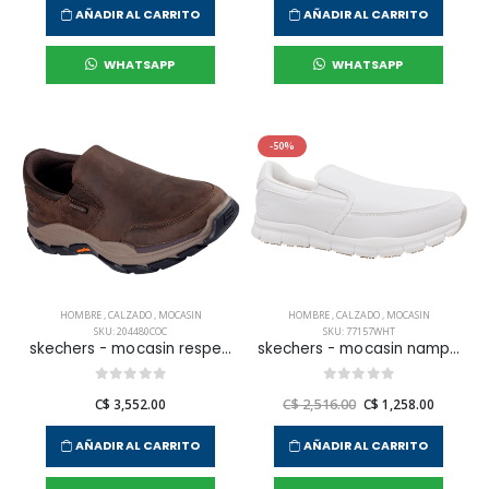
AÑADIR AL CARRITO
AÑADIR AL CARRITO
WHATSAPP
WHATSAPP
-50%
HOMBRE
,
CALZADO
,
MOCASIN
HOMBRE
,
CALZADO
,
MOCASIN
SKU: 204480COC
SKU: 77157WHT
skechers - mocasin respected para hombre
skechers - mocasin nampa para hombre
C$ 3,552.00
C$ 2,516.00
C$ 1,258.00
AÑADIR AL CARRITO
AÑADIR AL CARRITO