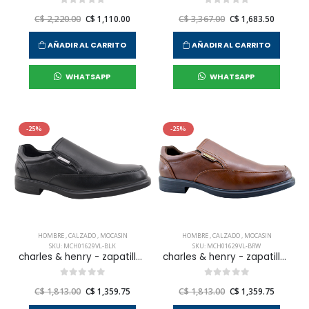
C$ 2,220.00
C$ 1,110.00
C$ 3,367.00
C$ 1,683.50
AÑADIR AL CARRITO
AÑADIR AL CARRITO
WHATSAPP
WHATSAPP
-25%
-25%
HOMBRE
,
CALZADO
,
MOCASIN
HOMBRE
,
CALZADO
,
MOCASIN
SKU: MCH01629VL-BLK
SKU: MCH01629VL-BRW
charles & henry - zapatilla mocasin vestir classic town para hombre
charles & henry - zapatilla mocasin vestir classic town para hombre
C$ 1,813.00
C$ 1,359.75
C$ 1,813.00
C$ 1,359.75