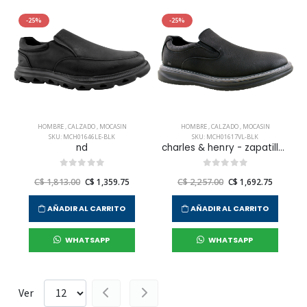
-25%
-25%
HOMBRE
,
CALZADO
,
MOCASIN
HOMBRE
,
CALZADO
,
MOCASIN
SKU: MCH01646LE-BLK
SKU: MCH01617VL-BLK
nd
charles & henry - zapatilla mocasin vestir walk n work para hombre
C$ 1,813.00
C$ 1,359.75
C$ 2,257.00
C$ 1,692.75
AÑADIR AL CARRITO
AÑADIR AL CARRITO
WHATSAPP
WHATSAPP
Ver