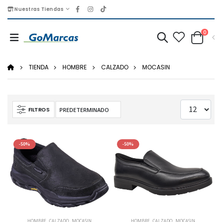
Nuestras Tiendas
0
TIENDA
HOMBRE
CALZADO
MOCASIN
FILTROS
-50%
-50%
HOMBRE
,
CALZADO
,
MOCASIN
HOMBRE
,
CALZADO
,
MOCASIN