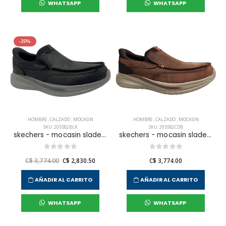
WHATSAPP
WHATSAPP
-25%
HOMBRE
,
CALZADO
,
MOCASIN
HOMBRE
,
CALZADO
,
MOCASIN
SKU: 205582BLK
SKU: 205582CDB
skechers - mocasin slade para hombre
skechers - mocasin slade para hombre
C$ 3,774.00
C$ 2,830.50
C$ 3,774.00
AÑADIR AL CARRITO
AÑADIR AL CARRITO
WHATSAPP
WHATSAPP