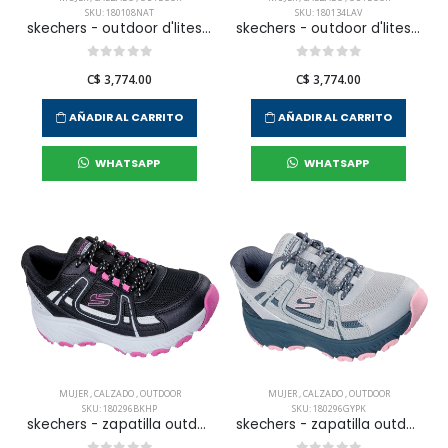
SKU: 180108NAT
SKU: 180134LAV
skechers - outdoor d'lites hiker para mujer
skechers - outdoor d'lites hiker para mujer
C$ 3,774.00
C$ 3,774.00
AÑADIR AL CARRITO
AÑADIR AL CARRITO
WHATSAPP
WHATSAPP
MUJER
,
CALZADO
,
OUTDOOR
MUJER
,
CALZADO
,
OUTDOOR
SKU: 180296BKHP
SKU: 180296GYPK
skechers - zapatilla outdoor hillcrest 2.0 para mujer
skechers - zapatilla outdoor hillcrest 2.0 para mujer