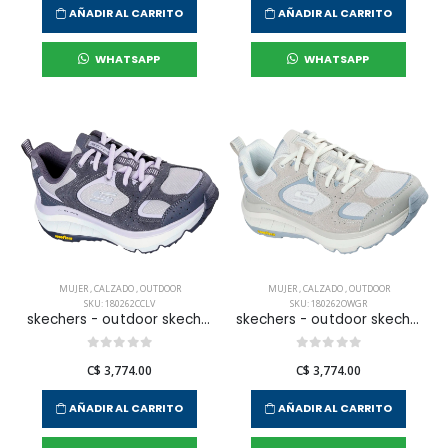
AÑADIR AL CARRITO
AÑADIR AL CARRITO
WHATSAPP
WHATSAPP
MUJER
,
CALZADO
,
OUTDOOR
MUJER
,
CALZADO
,
OUTDOOR
SKU: 180262CCLV
SKU: 180262OWGR
skechers - outdoor skechers d'lux pro para mujer
skechers - outdoor skechers d'lux pro para mujer
C$ 3,774.00
C$ 3,774.00
AÑADIR AL CARRITO
AÑADIR AL CARRITO