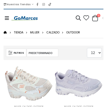
Nuestras Tiendas
0
TIENDA
MUJER
CALZADO
OUTDOOR
FILTROS
MUJER
,
CALZADO
,
OUTDOOR
MUJER
,
CALZADO
,
OUTDOOR