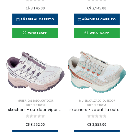
C$ 3,145.00
C$ 3,145.00
AÑADIR AL CARRITO
AÑADIR AL CARRITO
WHATSAPP
WHATSAPP
MUJER
,
CALZADO
,
OUTDOOR
MUJER
,
CALZADO
,
OUTDOOR
SKU: 180239WPR
SKU: 180239WMT
skechers - outdoor vigor at para mujer
skechers - zapatilla outdoor vigor at para mujer
C$ 3,552.00
C$ 3,552.00