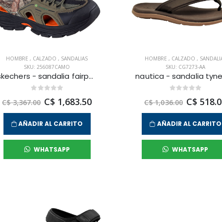
HOMBRE
,
CALZADO
,
SANDALIAS
HOMBRE
,
CALZADO
,
SANDALI
SKU: 256087CAMO
SKU: CG7273-AA
skechers - sandalia fairport para hombre
C$ 1,683.50
C$ 518.0
C$ 3,367.00
C$ 1,036.00
AÑADIR AL CARRITO
AÑADIR AL CARRITO
WHATSAPP
WHATSAPP