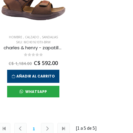
HOMBRE
,
CALZADO
,
SANDALIAS
SKU: MCH01610TX-BRW
charles & henry - zapatilla sandalias coco loco para hombre
C$ 592.00
C$ 1,184.00
AÑADIR AL CARRITO
WHATSAPP
[1 a
5
de
5
]
1