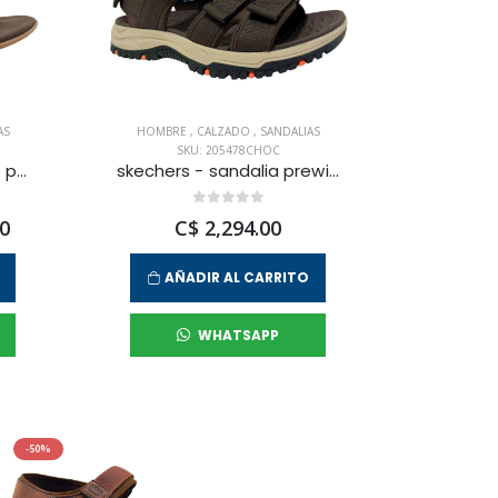
AS
HOMBRE
,
CALZADO
,
SANDALIAS
SKU: 205478CHOC
nautica - sandalia tyne para hombre
skechers - sandalia prewitt para hombre
0
C$ 2,294.00
AÑADIR AL CARRITO
WHATSAPP
-50%