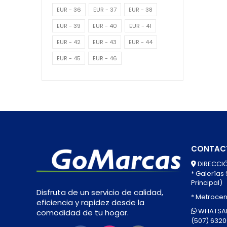
EUR - 36
EUR - 37
EUR - 38
EUR - 39
EUR - 40
EUR - 41
EUR - 42
EUR - 43
EUR - 44
EUR - 45
EUR - 46
CONTAC
DIRECCIÓ
* Galerías
Principal)
Disfruta de un servicio de calidad,
* Metrocen
eficiencia y rapidez desde la
WHATSAP
comodidad de tu hogar.
(507) 632