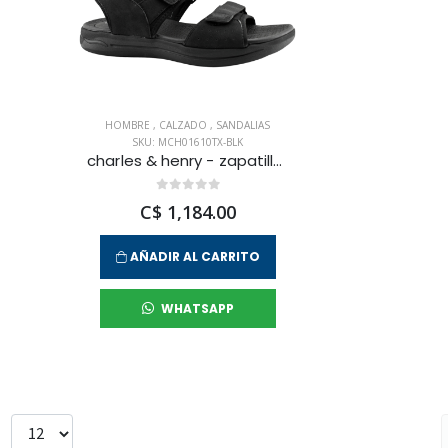
HOMBRE
,
CALZADO
,
SANDALIAS
SKU: MCH01610TX-BLK
charles & henry - zapatilla sandalias coco loco para hombre
C$ 1,184.00
AÑADIR AL CARRITO
WHATSAPP