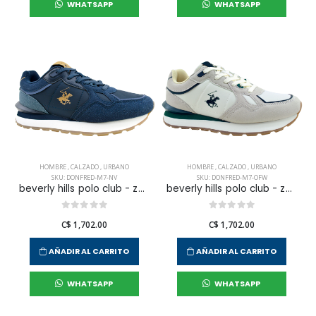
WHATSAPP
WHATSAPP
HOMBRE
,
CALZADO
,
URBANO
HOMBRE
,
CALZADO
,
URBANO
SKU: DONFRED-M7-NV
SKU: DONFRED-M7-OFW
beverly hills polo club - zapatilla urbana donfred para hombre
beverly hills polo club - zapatilla urbana donfred para hombre
C$ 1,702.00
C$ 1,702.00
AÑADIR AL CARRITO
AÑADIR AL CARRITO
WHATSAPP
WHATSAPP