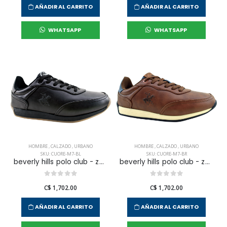
AÑADIR AL CARRITO
AÑADIR AL CARRITO
WHATSAPP
WHATSAPP
HOMBRE
,
CALZADO
,
URBANO
HOMBRE
,
CALZADO
,
URBANO
SKU: CUORE-M7-BL
SKU: CUORE-M7-BR
beverly hills polo club - zapatilla urbana cuore para hombre
beverly hills polo club - zapatilla urbana cuore para hombre
C$ 1,702.00
C$ 1,702.00
AÑADIR AL CARRITO
AÑADIR AL CARRITO