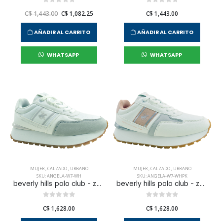
C$ 1,443.00
C$ 1,082.25
C$ 1,443.00
AÑADIR AL CARRITO
AÑADIR AL CARRITO
WHATSAPP
WHATSAPP
MUJER
,
CALZADO
,
URBANO
MUJER
,
CALZADO
,
URBANO
SKU: ANGELA-W7-WH
SKU: ANGELA-W7-WHPK
beverly hills polo club - zapatilla urbana angela para mujer
beverly hills polo club - zapatilla urbana angela para mujer
C$ 1,628.00
C$ 1,628.00