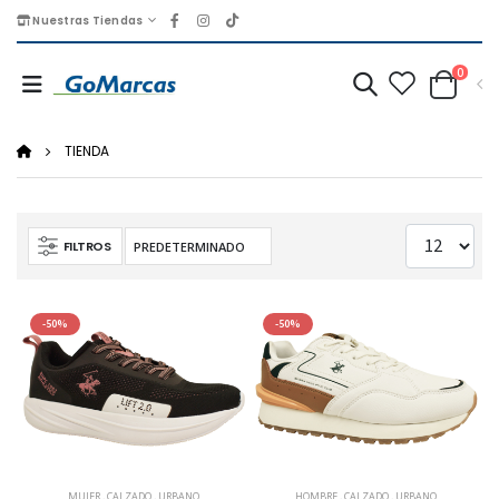
Nuestras Tiendas
0
TIENDA
FILTROS
-50%
-50%
MUJER
,
CALZADO
,
URBANO
HOMBRE
,
CALZADO
,
URBANO