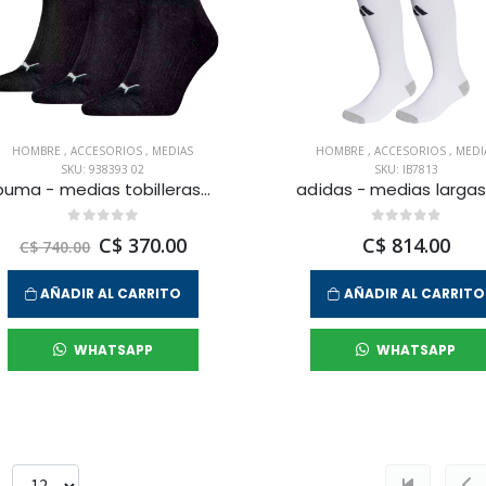
HOMBRE
,
ACCESORIOS
,
MEDIAS
HOMBRE
,
ACCESORIOS
,
MEDI
SKU: 938393 02
SKU: IB7813
puma - medias tobilleras ankle new generation cushioned para hombre
C$ 370.00
C$ 814.00
C$ 740.00
AÑADIR AL CARRITO
AÑADIR AL CARRITO
WHATSAPP
WHATSAPP