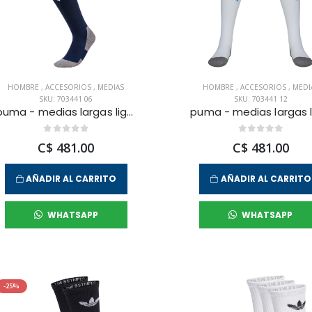
HOMBRE
,
ACCESORIOS
,
MEDIAS
HOMBRE
,
ACCESORIOS
,
MEDI
SKU: 703441 06
SKU: 703441 12
puma - medias largas liga core para hombre
C$ 481.00
C$ 481.00
AÑADIR AL CARRITO
AÑADIR AL CARRITO
WHATSAPP
WHATSAPP
-25%