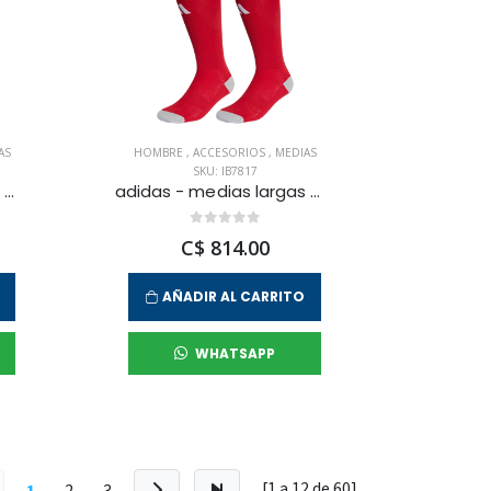
AS
HOMBRE
,
ACCESORIOS
,
MEDIAS
SKU: IB7817
adidas - medias largas milano 23 para hombre
adidas - medias largas milano 23 sock para hombre
C$ 814.00
AÑADIR AL CARRITO
WHATSAPP
[1 a
12
de
60
]
1
2
3