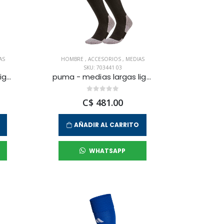
AS
HOMBRE
,
ACCESORIOS
,
MEDIAS
SKU: 703441 03
puma - medias largas liga core para hombre
puma - medias largas liga core para hombre
C$ 481.00
AÑADIR AL CARRITO
WHATSAPP