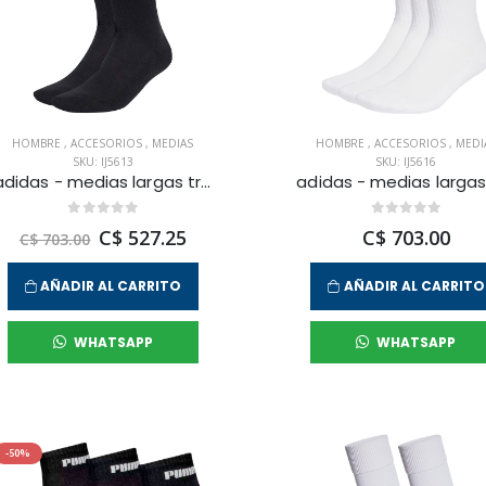
HOMBRE
,
ACCESORIOS
,
MEDIAS
HOMBRE
,
ACCESORIOS
,
MEDI
SKU: IJ5613
SKU: IJ5616
adidas - medias largas tr crew s 3p para hombre
C$ 527.25
C$ 703.00
C$ 703.00
AÑADIR AL CARRITO
AÑADIR AL CARRITO
WHATSAPP
WHATSAPP
-50%