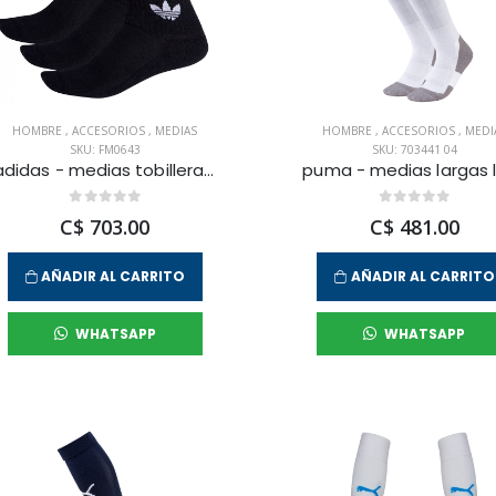
HOMBRE
,
ACCESORIOS
,
MEDIAS
HOMBRE
,
ACCESORIOS
,
MEDI
SKU: FM0643
SKU: 703441 04
adidas - medias tobilleras 1/4 socks 3p para hombre
C$ 703.00
C$ 481.00
AÑADIR AL CARRITO
AÑADIR AL CARRITO
WHATSAPP
WHATSAPP