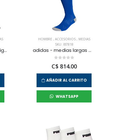
AS
HOMBRE
,
ACCESORIOS
,
MEDIAS
SKU: IB7818
puma - medias largas liga core para hombre
adidas - medias largas milano 23 para hombre
C$ 814.00
AÑADIR AL CARRITO
WHATSAPP